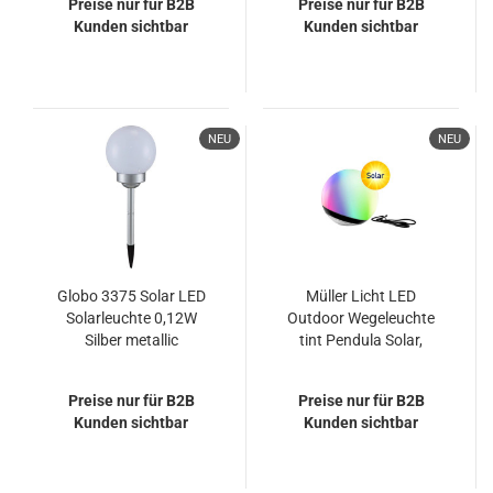
Preise nur für B2B
Preise nur für B2B
Stono
Stono
Kunden sichtbar
Kunden sichtbar
NEU
NEU
Globo 3375 Solar LED
Müller Licht LED
Solarleuchte 0,12W
Outdoor Wegeleuchte
Silber metallic
tint Pendula Solar,
white+color, 20 cm
404077
Preise nur für B2B
Preise nur für B2B
Kunden sichtbar
Kunden sichtbar