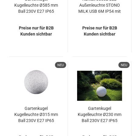
Kugelleuchte Ø585 mm
Außenleuchte STONO
Ball 230V E27 IP65
MILK USB 6M IP54 mit
Garten Lampe
Steckdose
Naturstein Optik Kanlux
Preise nur für B2B
Preise nur für B2B
Stono
Kunden sichtbar
Kunden sichtbar
NEU
NEU
Gartenkugel
Gartenkugel
Kugelleuchte Ø315 mm
Kugelleuchte Ø230 mm
Ball 230V E27 IP65
Ball 230V E27 IP65
Garten Lampe
Garten Lampe
Naturstein Optik Kanlux
Naturstein Optik Kanlux