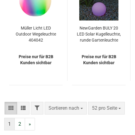
Müller Licht LED
NewGarden BULY 20
Outdoor Wegeleuchte
LED Solar Kugelleuchte,
404042
runde Gartenleuchte
20cm Innen & Außen
IP65
Preise nur für B2B
Preise nur für B2B
Kunden sichtbar
Kunden sichtbar
FILTER
Sortieren nach
pro Seite
Sortieren nach
52 pro Seite
1
2
»