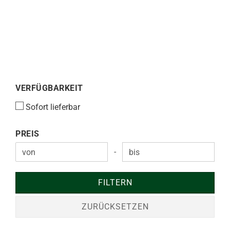
VERFÜGBARKEIT
VERFÜGBARKEIT
Sofort lieferbar
PREIS
PREIS
-
Preis bis
FILTERN
ZURÜCKSETZEN