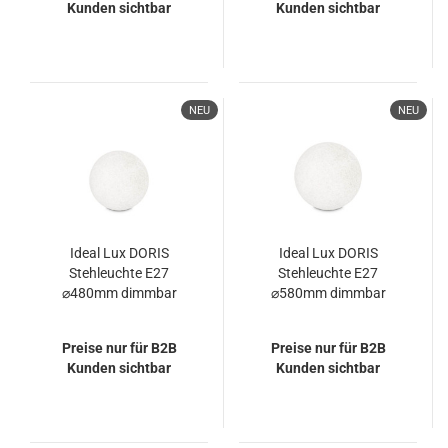
Kunden sichtbar
Kunden sichtbar
4058075834743
NEU
NEU
Ideal Lux DORIS
Ideal Lux DORIS
Stehleuchte E27
Stehleuchte E27
⌀480mm dimmbar
⌀580mm dimmbar
Weiss IP44 195483
Weiss IP44 195490
Preise nur für B2B
Preise nur für B2B
Kunden sichtbar
Kunden sichtbar