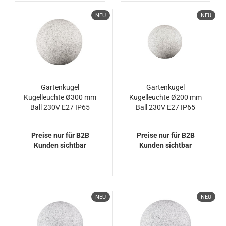
NEU
NEU
Gartenkugel
Gartenkugel
Kugelleuchte Ø300 mm
Kugelleuchte Ø200 mm
Ball 230V E27 IP65
Ball 230V E27 IP65
Garten Lampe
Garten Lampe
Naturstein Optik Kanlux
Naturstein Optik Kanlux
Preise nur für B2B
Preise nur für B2B
Stono
Stono
Kunden sichtbar
Kunden sichtbar
NEU
NEU