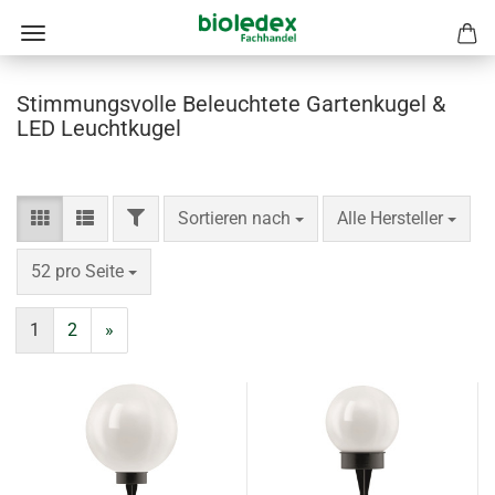
Stimmungsvolle Beleuchtete Gartenkugel &
LED Leuchtkugel
FILTER
Sortieren nach
pro Seite
Sortieren nach
Alle Hersteller
pro Seite
52 pro Seite
1
2
»