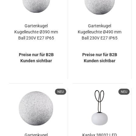
Gartenkugel
Gartenkugel
Kugelleuchte Ø390 mm
Kugelleuchte Ø490 mm
Ball 230V E27 IP65
Ball 230V E27 IP65
Garten Lampe
Garten Lampe
Naturstein Optik Kanlux
Naturstein Optik Kanlux
Preise nur für B2B
Preise nur für B2B
Stono
Stono
Kunden sichtbar
Kunden sichtbar
NEU
NEU
Gartenkugel
Kanlux 38032 LED