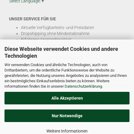
Select Language
▼
UNSER SERVICE FÜR SIE
Aktuelle Verfügbarkeits- und Preisdaten
Dropshipping ohne Mindestabnahme
Erfahrene Ansprechpartner
Hohe Warenverfügbarkeit
Diese Webseite verwendet Cookies und andere
EDI & E-Rechnung
Technologien
Attraktive Margen & Projektpreise
Wir verwenden Cookies und ähnliche Technologien, auch von
Und viele weitere
B2B Services
Drittanbietern, um die ordentliche Funktionsweise der Website zu
gewährleisten, die Nutzung unseres Angebotes zu analysieren und Ihnen
© DEL-KO GmbH 2026 |
Impressum
|
AGB
|
Datenschutz
ein bestmögliches Einkaufserlebnis bieten zu können. Weitere
Kontakt
|
Vertriebspartner werden
|
Sitemap
|
Unsere Marken
|
B2B
Informationen finden Sie in unserer
Datenschutzerklärung
.
Service
Bioledex Fachhandelsplattform für LED Leuchten, Leuchtmittel,
Alle Akzeptieren
Schalterprogrammen und Elektrotechnik zu B2B Konditionen.
Nur Notwendige
Weitere Informationen