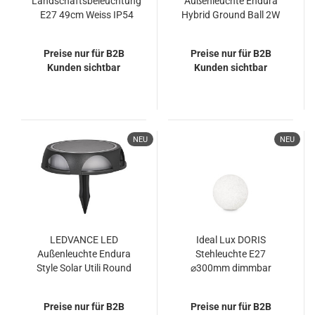
Landschaftsbeleuchtung
Außenleuchte Endura
E27 49cm Weiss IP54
Hybrid Ground Ball 2W
White Warmweiss
4058075834705
Preise nur für B2B
Preise nur für B2B
Kunden sichtbar
Kunden sichtbar
NEU
NEU
LEDVANCE LED
Ideal Lux DORIS
Außenleuchte Endura
Stehleuchte E27
Style Solar Utili Round
⌀300mm dimmbar
Wall and Ground Dark
Weiss IP44 214009
Gray Dimmbar
Preise nur für B2B
Preise nur für B2B
Warmweiss