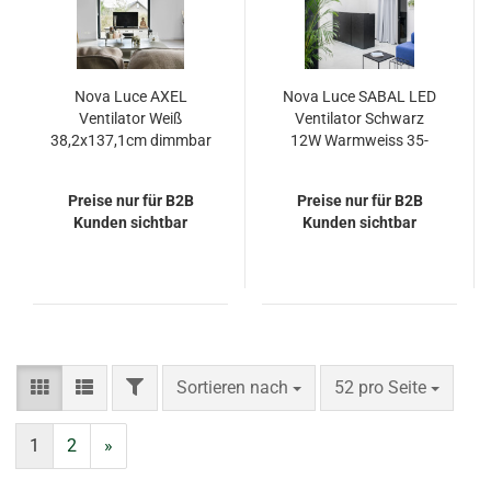
Nova Luce AXEL
Nova Luce SABAL LED
Ventilator Weiß
Ventilator Schwarz
38,2x137,1cm dimmbar
12W Warmweiss 35-
9952355
48x132cm 5231401
Preise nur für B2B
Preise nur für B2B
Kunden sichtbar
Kunden sichtbar
FILTER
Sortieren nach
pro Seite
Sortieren nach
52 pro Seite
1
2
»