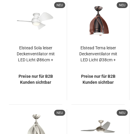
NEU
NEU
Elstead Sola leiser
Elstead Terna leiser
Deckenventilator mit
Deckenventilator mit
LED Licht Ø86cm +
LED Licht Ø38cm +
Fernbedienung Mattes
Fernbedienung
weiß
Ölgebürstete Bronze
Preise nur für B2B
Preise nur für B2B
Kunden sichtbar
Kunden sichtbar
NEU
NEU