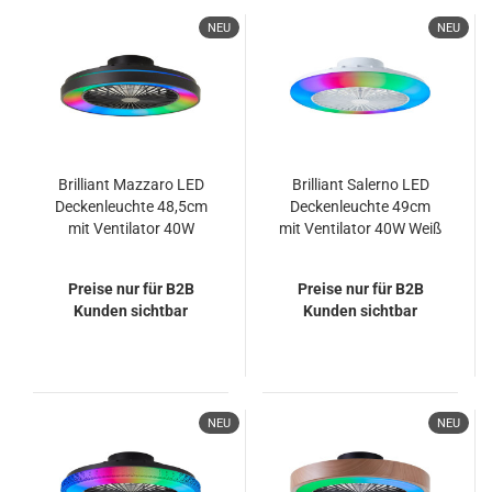
NEU
NEU
Brilliant Mazzaro LED
Brilliant Salerno LED
Deckenleuchte 48,5cm
Deckenleuchte 49cm
mit Ventilator 40W
mit Ventilator 40W Weiß
Schwarz Nachtlicht,
Nachtlicht, Timer,
Timer, Ventilator
Ventilator G60020/05
Preise nur für B2B
Preise nur für B2B
G93854/06
Kunden sichtbar
Kunden sichtbar
NEU
NEU