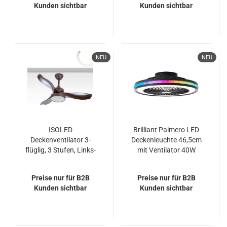
Kunden sichtbar
Kunden sichtbar
NEU
NEU
ISOLED
Brilliant Palmero LED
Deckenventilator 3-
Deckenleuchte 46,5cm
flüglig, 3 Stufen, Links-
mit Ventilator 40W
Rechtslauf, inkl.
Schwarz Nachtlicht,
Fernbedienung
Timer, Ventilator
Preise nur für B2B
Preise nur für B2B
G99280/06
Kunden sichtbar
Kunden sichtbar