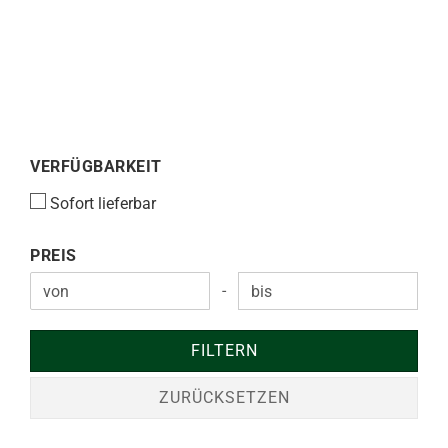
VERFÜGBARKEIT
VERFÜGBARKEIT
Sofort lieferbar
PREIS
PREIS
-
Preis bis
FILTERN
ZURÜCKSETZEN