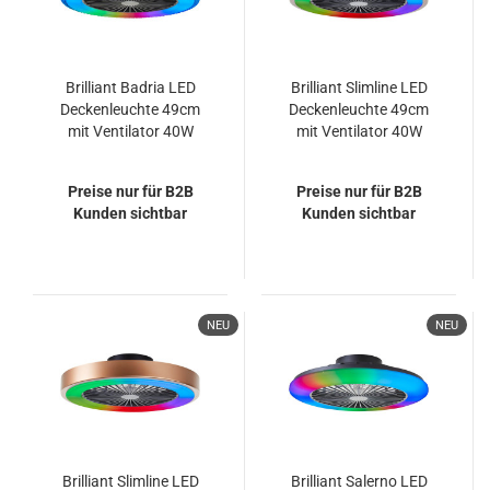
Brilliant Badria LED
Brilliant Slimline LED
Deckenleuchte 49cm
Deckenleuchte 49cm
mit Ventilator 40W
mit Ventilator 40W
Schwarz Nachtlicht,
Natur Schwarz
Timer, Ventilator
Nachtlicht, Timer,
Preise nur für B2B
Preise nur für B2B
G60040/06
Ventilator G60060/09
Kunden sichtbar
Kunden sichtbar
NEU
NEU
Brilliant Slimline LED
Brilliant Salerno LED