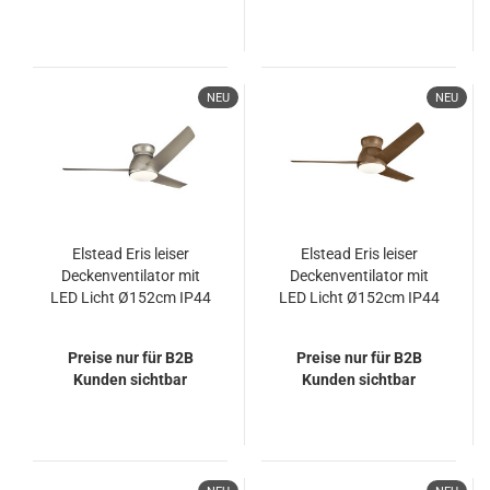
NEU
NEU
Elstead Eris leiser
Elstead Eris leiser
Deckenventilator mit
Deckenventilator mit
LED Licht Ø152cm IP44
LED Licht Ø152cm IP44
Außenbereich +
Außenbereich +
Fernbedienung Nickel
Fernbedienung
Preise nur für B2B
Preise nur für B2B
Walnuss
Kunden sichtbar
Kunden sichtbar