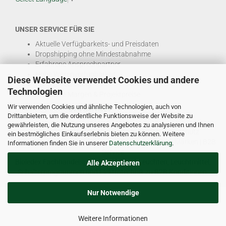
UNSER SERVICE FÜR SIE
Aktuelle Verfügbarkeits- und Preisdaten
Dropshipping ohne Mindestabnahme
Erfahrene Ansprechpartner
Hohe Warenverfügbarkeit
Diese Webseite verwendet Cookies und andere
EDI & E-Rechnung
Technologien
Attraktive Margen & Projektpreise
Wir verwenden Cookies und ähnliche Technologien, auch von
Und viele weitere
B2B Services
Drittanbietern, um die ordentliche Funktionsweise der Website zu
gewährleisten, die Nutzung unseres Angebotes zu analysieren und Ihnen
© DEL-KO GmbH 2026 |
Impressum
|
AGB
|
Datenschutz
ein bestmögliches Einkaufserlebnis bieten zu können. Weitere
Kontakt
|
Vertriebspartner werden
|
Sitemap
|
Unsere Marken
|
B2B
Informationen finden Sie in unserer
Datenschutzerklärung
.
Service
Bioledex Fachhandelsplattform für LED Leuchten, Leuchtmittel,
Alle Akzeptieren
Schalterprogrammen und Elektrotechnik zu B2B Konditionen.
Nur Notwendige
Weitere Informationen