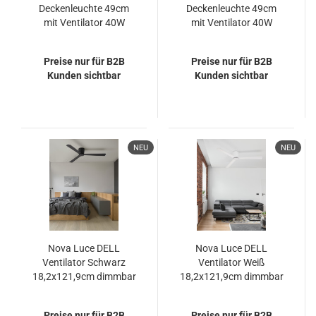
Deckenleuchte 49cm
Deckenleuchte 49cm
mit Ventilator 40W
mit Ventilator 40W
Schwarz Gold
Schwarz Nachtlicht,
Nachtlicht, Timer,
Timer, Ventilator
Preise nur für B2B
Preise nur für B2B
Ventilator G60060/86
G60020/06
Kunden sichtbar
Kunden sichtbar
NEU
NEU
Nova Luce DELL
Nova Luce DELL
Ventilator Schwarz
Ventilator Weiß
18,2x121,9cm dimmbar
18,2x121,9cm dimmbar
9952330
9952325
Preise nur für B2B
Preise nur für B2B