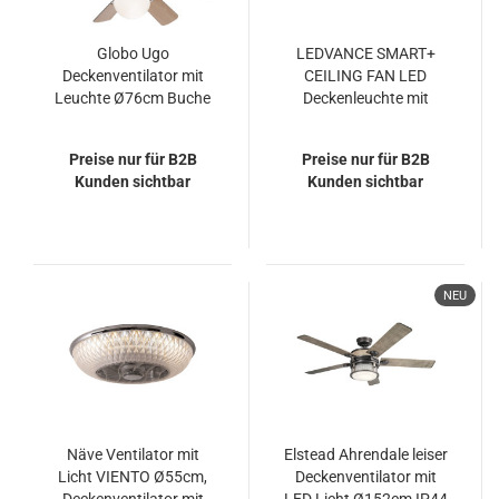
Globo Ugo
LEDVANCE SMART+
Deckenventilator mit
CEILING FAN LED
Leuchte Ø76cm Buche
Deckenleuchte mit
0307
Ventilator Cylinder 76W
Tunable White dimmbar
Preise nur für B2B
Preise nur für B2B
+ Fernbedienung grau
Kunden sichtbar
Kunden sichtbar
NEU
Näve Ventilator mit
Elstead Ahrendale leiser
Licht VIENTO Ø55cm,
Deckenventilator mit