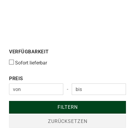
VERFÜGBARKEIT
VERFÜGBARKEIT
Sofort lieferbar
PREIS
PREIS
-
Preis bis
FILTERN
ZURÜCKSETZEN