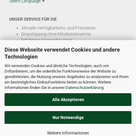
Select Language
▼
UNSER SERVICE FÜR SIE
Aktuelle Verfügbarkeits- und Preisdaten
Dropshipping ohne Mindestabnahme
Erfahrene Ansprechpartner
Hohe Warenverfügbarkeit
Diese Webseite verwendet Cookies und andere
EDI & E-Rechnung
Technologien
Attraktive Margen & Projektpreise
Wir verwenden Cookies und ähnliche Technologien, auch von
Und viele weitere
B2B Services
Drittanbietern, um die ordentliche Funktionsweise der Website zu
gewährleisten, die Nutzung unseres Angebotes zu analysieren und Ihnen
© DEL-KO GmbH 2026 |
Impressum
|
AGB
|
Datenschutz
ein bestmögliches Einkaufserlebnis bieten zu können. Weitere
Kontakt
|
Vertriebspartner werden
|
Sitemap
|
Unsere Marken
|
B2B
Informationen finden Sie in unserer
Datenschutzerklärung
.
Service
Bioledex Fachhandelsplattform für LED Leuchten, Leuchtmittel,
Alle Akzeptieren
Schalterprogrammen und Elektrotechnik zu B2B Konditionen.
Nur Notwendige
Weitere Informationen