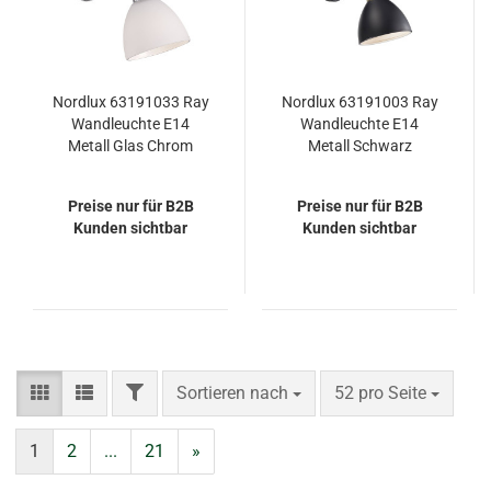
Nordlux 63191033 Ray
Nordlux 63191003 Ray
Wandleuchte E14
Wandleuchte E14
Metall Glas Chrom
Metall Schwarz
Preise nur für B2B
Preise nur für B2B
Kunden sichtbar
Kunden sichtbar
FILTER
Sortieren nach
pro Seite
Sortieren nach
52 pro Seite
1
2
...
21
»