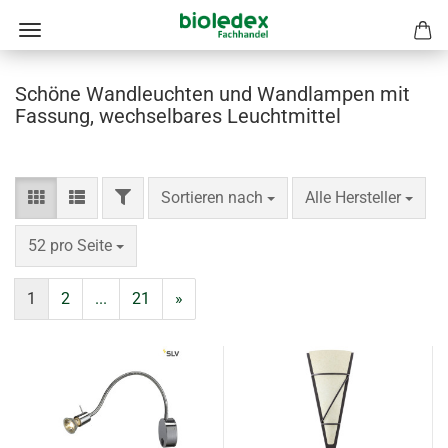
Schöne Wandleuchten und Wandlampen mit
Fassung, wechselbares Leuchtmittel
FILTER
Sortieren nach
pro Seite
Sortieren nach
Alle Hersteller
pro Seite
52 pro Seite
1
2
...
21
»