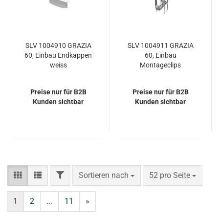
SLV 1004910 GRAZIA
SLV 1004911 GRAZIA
60, Einbau Endkappen
60, Einbau
weiss
Montageclips
Preise nur für B2B
Preise nur für B2B
Kunden sichtbar
Kunden sichtbar
FILTER
Sortieren nach
pro Seite
Sortieren nach
52 pro Seite
1
2
...
11
»