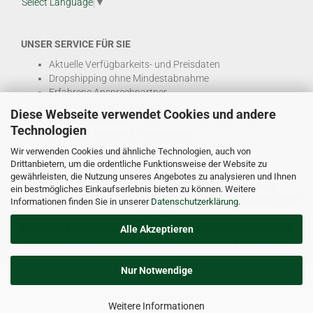
Select Language
▼
UNSER SERVICE FÜR SIE
Aktuelle Verfügbarkeits- und Preisdaten
Dropshipping ohne Mindestabnahme
Erfahrene Ansprechpartner
Hohe Warenverfügbarkeit
Diese Webseite verwendet Cookies und andere
EDI & E-Rechnung
Technologien
Attraktive Margen & Projektpreise
Wir verwenden Cookies und ähnliche Technologien, auch von
Und viele weitere
B2B Services
Drittanbietern, um die ordentliche Funktionsweise der Website zu
gewährleisten, die Nutzung unseres Angebotes zu analysieren und Ihnen
© DEL-KO GmbH 2026 |
Impressum
|
AGB
|
Datenschutz
ein bestmögliches Einkaufserlebnis bieten zu können. Weitere
Kontakt
|
Vertriebspartner werden
|
Sitemap
|
Unsere Marken
|
B2B
Informationen finden Sie in unserer
Datenschutzerklärung
.
Service
Bioledex Fachhandelsplattform für LED Leuchten, Leuchtmittel,
Alle Akzeptieren
Schalterprogrammen und Elektrotechnik zu B2B Konditionen.
Nur Notwendige
Weitere Informationen