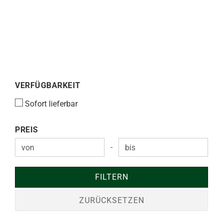
VERFÜGBARKEIT
VERFÜGBARKEIT
Sofort lieferbar
PREIS
PREIS
-
Preis bis
FILTERN
ZURÜCKSETZEN