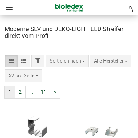
Moderne SLV und DEKO-LIGHT LED Streifen
direkt vom Profi
FILTER
Sortieren nach
pro Seite
Sortieren nach
Alle Hersteller
pro Seite
52 pro Seite
1
2
...
11
»