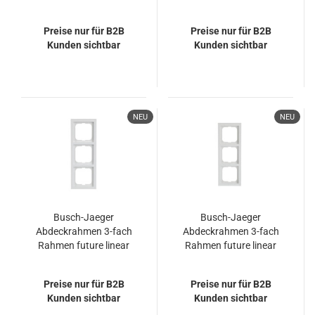
2CKA001754A4175
Beschriftungsfeld
1723-184
future linear
Preise nur für B2B
Preise nur für B2B
2CKA001754A4366
Kunden sichtbar
Kunden sichtbar
1723-184 NSK
NEU
NEU
Busch-Jaeger
Busch-Jaeger
Abdeckrahmen 3-fach
Abdeckrahmen 3-fach
Rahmen future linear
Rahmen future linear
2CKA001754A4237
2CKA001754A4416
1723-184K
1723-884K
Preise nur für B2B
Preise nur für B2B
Kunden sichtbar
Kunden sichtbar