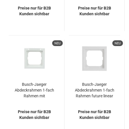
2CKA001754A4301
1721-184
Preise nur für B2B
Preise nur für B2B
1721-183K
Kunden sichtbar
Kunden sichtbar
NEU
NEU
Busch-Jaeger
Busch-Jaeger
Abdeckrahmen 1-fach
Abdeckrahmen 1-fach
Rahmen mit
Rahmen future linear
Beschriftungsfeld
2CKA001754A4235
future linear
1721-184K
Preise nur für B2B
Preise nur für B2B
2CKA001754A4364
Kunden sichtbar
Kunden sichtbar
1721-184 NSK