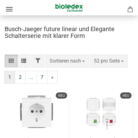
Busch-Jaeger future linear und Elegante
Schalterserie mit klarer Form
FILTER
Sortieren nach
pro Seite
Sortieren nach
52 pro Seite
1
2
...
7
»
NEU
NEU