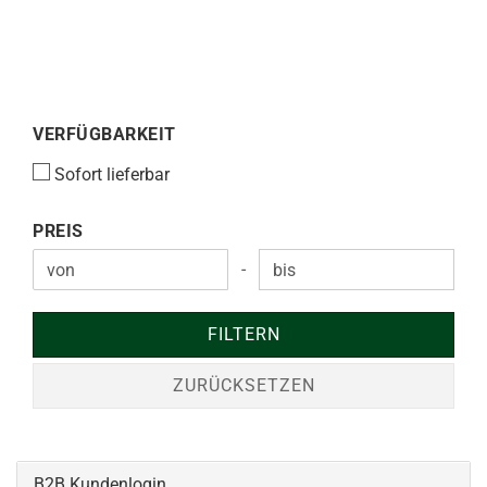
VERFÜGBARKEIT
VERFÜGBARKEIT
Sofort lieferbar
PREIS
PREIS
-
Preis bis
FILTERN
ZURÜCKSETZEN
B2B Kundenlogin