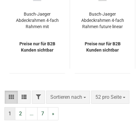
Busch-Jaeger
Busch-Jaeger
Abdeckrahmen 4-fach
Abdeckrahmen 4-fach
Rahmen mit
Rahmen future linear
Beschriftungsfeld
2CKA001754A4238
senkrecht
1724-184K
Preise nur für B2B
Preise nur für B2B
2CKA001754A4367
Kunden sichtbar
Kunden sichtbar
1724-184 NSK
FILTER
Sortieren nach
pro Seite
Sortieren nach
52 pro Seite
1
2
...
7
»