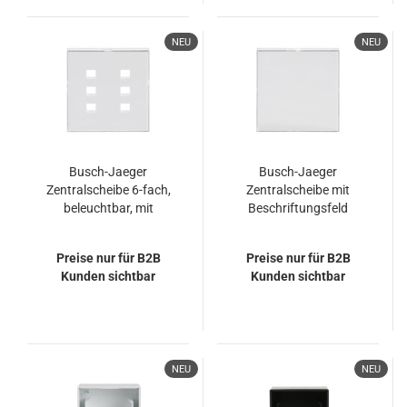
NEU
NEU
Busch-Jaeger
Busch-Jaeger
Zentralscheibe 6-fach,
Zentralscheibe mit
beleuchtbar, mit
Beschriftungsfeld
Beschriftungsfeld
2CKA001582A0355
2CKA001582A0353
1576 CN-84
Preise nur für B2B
Preise nur für B2B
1575 CN-84
Kunden sichtbar
Kunden sichtbar
NEU
NEU