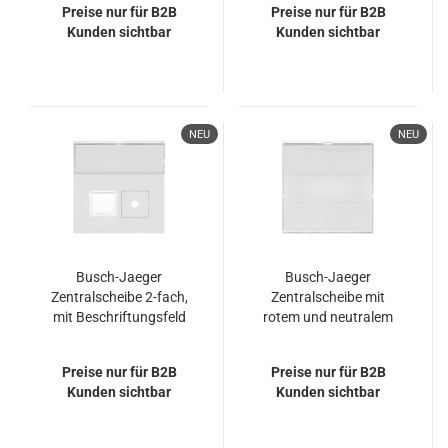
Preise nur für B2B
Preise nur für B2B
Kunden sichtbar
Kunden sichtbar
NEU
NEU
Busch-Jaeger
Busch-Jaeger
Zentralscheibe 2-fach,
Zentralscheibe mit
mit Beschriftungsfeld
rotem und neutralem
2CKA001582A0348
Lichtfenster und
1572 CN-84
Beschriftungsfeld
Preise nur für B2B
Preise nur für B2B
2CKA001582A0350
Kunden sichtbar
Kunden sichtbar
1573 CN-84