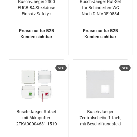
Busch-Jaeger 2300
Busch-Jaeger Ruf-Set
EUCB-84 Steckdose
für Behinderten-WC
Einsatz Safety+
Nach DIN VDE 0834
studioweiss Plattform
2CKA001582A0424
63
1510 UC-84-101
Preise nur für B2B
Preise nur für B2B
Kunden sichtbar
Kunden sichtbar
NEU
NEU
Busch-Jaeger Rufset
Busch-Jaeger
mit Akkupuffer
Zentralscheibe 1-fach,
2TKA00004631 1510
mit Beschriftungsfeld
UJ-84
2CKA001582A0346
1571 CN-84