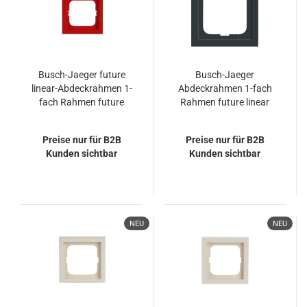
Busch-Jaeger future
Busch-Jaeger
linear-Abdeckrahmen 1-
Abdeckrahmen 1-fach
fach Rahmen future
Rahmen future linear
linear
2CKA001754A4240
2CKA001754A4713
1721-181K
Preise nur für B2B
Preise nur für B2B
1721-12-182K-101
Kunden sichtbar
Kunden sichtbar
NEU
NEU