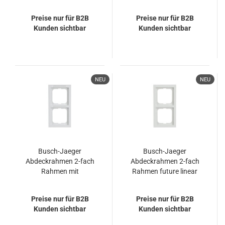
2CKA001754A4302
2CKA001754A4174
1722-183K
1722-184
Preise nur für B2B
Preise nur für B2B
Kunden sichtbar
Kunden sichtbar
NEU
NEU
Busch-Jaeger
Busch-Jaeger
Abdeckrahmen 2-fach
Abdeckrahmen 2-fach
Rahmen mit
Rahmen future linear
Beschriftungsfeld
2CKA001754A4236
future linear
1722-184K
Preise nur für B2B
Preise nur für B2B
2CKA001754A4365
Kunden sichtbar
Kunden sichtbar
1722-184 NSK