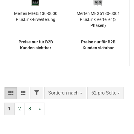
Merten MEG5130-0000
Merten MEG5130-0001
PlusLink-Erweiterung
PlusLink Verteiler (3
Phasen)
Preise nur für B2B
Preise nur für B2B
Kunden sichtbar
Kunden sichtbar
FILTER
Sortieren nach
pro Seite
Sortieren nach
52 pro Seite
1
2
3
»