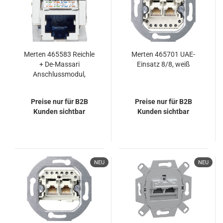
Merten 465583 Reichle
Merten 465701 UAE-
+ De-Massari
Einsatz 8/8, weiß
Anschlussmodul,
geschirmt, Kat 6,
1xRJ45/s
Preise nur für B2B
Preise nur für B2B
Kunden sichtbar
Kunden sichtbar
NEU
NEU