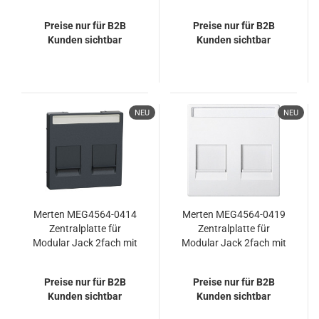
Schriftfeld und
Schriftfeld und
Staubschutzschieber,
Staubschutzschieber,
Preise nur für B2B
Preise nur für B2B
polarweiß glänzend,
aktivweiß glänzend,
Kunden sichtbar
Kunden sichtbar
System M
System M
NEU
NEU
Merten MEG4564-0414
Merten MEG4564-0419
Zentralplatte für
Zentralplatte für
Modular Jack 2fach mit
Modular Jack 2fach mit
Schriftfeld und
Schriftfeld und
Staubschutzschieber,
Staubschutzschieber,
Preise nur für B2B
Preise nur für B2B
anthrazit, System M
polarweiß, System M
Kunden sichtbar
Kunden sichtbar