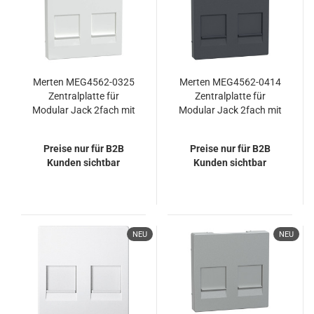
Merten MEG4562-0325
Merten MEG4562-0414
Zentralplatte für
Zentralplatte für
Modular Jack 2fach mit
Modular Jack 2fach mit
Staubschutzschieber,
Staubschutzschieber,
aktivweiß glänzend,
anthrazit, System M
Preise nur für B2B
Preise nur für B2B
System M
Kunden sichtbar
Kunden sichtbar
NEU
NEU