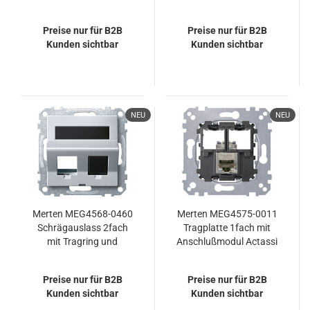
Schriftfeld für Modular
Schriftfeld für Modular
Jack, anthrazit, System
Jack, polarweiß,
Preise nur für B2B
Preise nur für B2B
M
System M
Kunden sichtbar
Kunden sichtbar
NEU
NEU
Merten MEG4568-0460
Merten MEG4575-0011
Schrägauslass 2fach
Tragplatte 1fach mit
mit Tragring und
Anschlußmodul Actassi
Schriftfeld für Modular
RJ45 Cat5e STP
Jack, aluminium,
Preise nur für B2B
Preise nur für B2B
System M
Kunden sichtbar
Kunden sichtbar