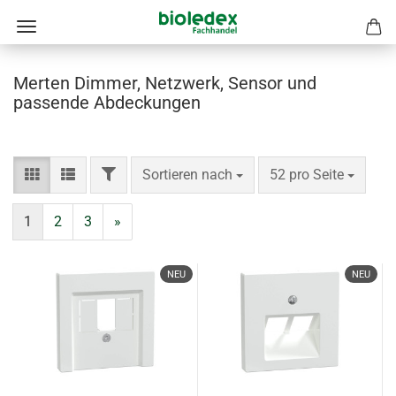
Merten Dimmer, Netzwerk, Sensor und
passende Abdeckungen
FILTER
Sortieren nach
pro Seite
Sortieren nach
52 pro Seite
1
2
3
»
NEU
NEU