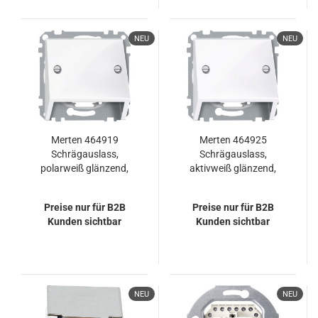
NEU
NEU
Merten 464919
Merten 464925
Schrägauslass,
Schrägauslass,
polarweiß glänzend,
aktivweiß glänzend,
System M
System M
Preise nur für B2B
Preise nur für B2B
Kunden sichtbar
Kunden sichtbar
NEU
NEU