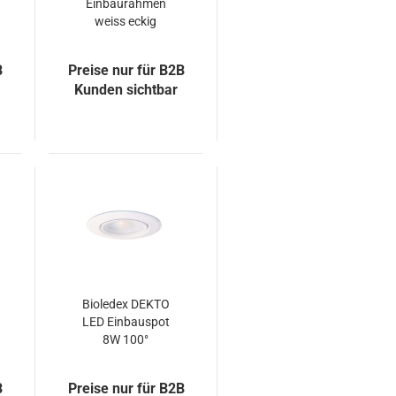
Einbaurahmen
weiss eckig
schwenkbar
81mm
B
Preise nur für B2B
Kunden sichtbar
Bioledex DEKTO
LED Einbauspot
8W 100°
warmweiss
schwenkbar
B
Preise nur für B2B