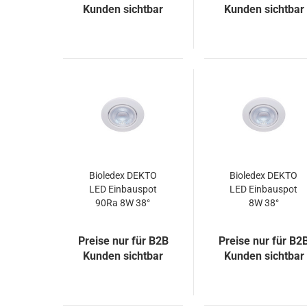
Kunden sichtbar
Kunden sichtbar
Bioledex DEKTO
Bioledex DEKTO
LED Einbauspot
LED Einbauspot
90Ra 8W 38°
8W 38°
warmweiss
warmweiss
2700K
schwenkbar
Preise nur für B2B
Preise nur für B2
schwenkbar Ra90
Kunden sichtbar
Kunden sichtbar