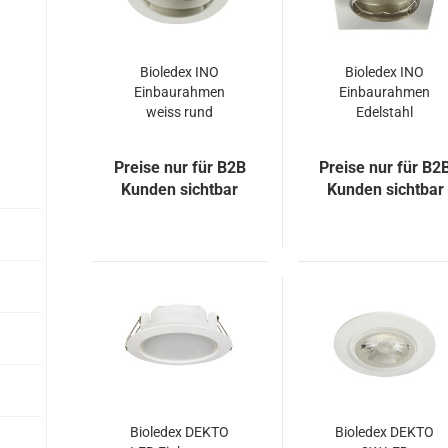
Bioledex INO
Bioledex INO
Einbaurahmen
Einbaurahmen
weiss rund
Edelstahl
schwenkbar
gebürstet eckig
Ø84mm
schwenkbar
Preise nur für B2B
Preise nur für B2
81mm
Kunden sichtbar
Kunden sichtbar
Bioledex DEKTO
Bioledex DEKTO