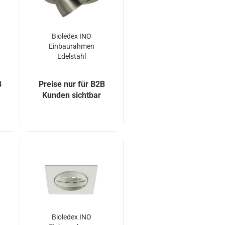
Bioledex INO
Einbaurahmen
Edelstahl
gebürtstet rund
schwenkbar
B
Preise nur für B2B
Ø100mm
Kunden sichtbar
Bioledex INO