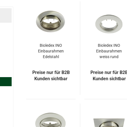
Bioledex INO
Bioledex INO
Einbaurahmen
Einbaurahmen
Edelstahl
weiss rund
gebürtstet rund
Ø77mm
schwenkbar
Preise nur für B2B
Preise nur für B2
Ø84mm
Kunden sichtbar
Kunden sichtbar