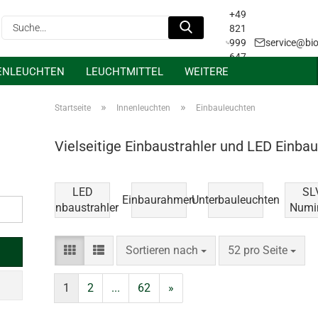
+49
Suche...
821
999
service@bio
647
ENLEUCHTEN
LEUCHTMITTEL
WEITERE
31
Projektanfrage &
Lichtplanung
»
»
Startseite
Innenleuchten
Einbauleuchten
Vielseitige Einbaustrahler und LED Einba
LED
SL
Einbaurahmen
Unterbauleuchten
Einbaustrahler
Numi
Sortieren nach
pro Seite
Sortieren nach
52 pro Seite
1
2
...
62
»