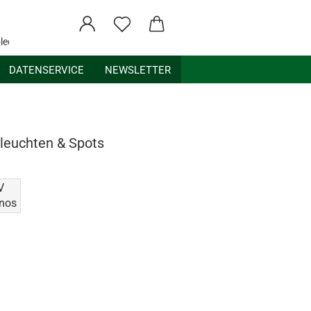
ledex.de
DATENSERVICE
NEWSLETTER
uleuchten & Spots
V
nos