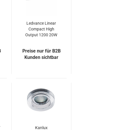
Ledvance Linear
Compact High
Output 1200 20W
4000K LED
Lichtleiste
B
Preise nur für B2B
Kunden sichtbar
T
Kanlux