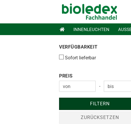
INNENLEUCHTEN
AUSS
VERFÜGBARKEIT
VERFÜGBARKEIT
Sofort lieferbar
PREIS
PREIS
-
Preis bis
FILTERN
ZURÜCKSETZEN