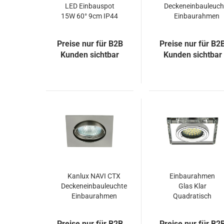
LED Einbauspot
Deckeneinbauleuch
15W 60° 9cm IP44
Einbaurahmen
2700K
Ø9.7cm weiss
Einbauleuchte
Preise nur für B2B
Preise nur für B2
warmweiss
Kunden sichtbar
Kunden sichtbar
Kanlux NAVI CTX
Einbaurahmen
Deckeneinbauleuchte
Glas Klar
Einbaurahmen
Quadratisch
chrom
Cristal Einbau-
Strahler
Preise nur für B2B
Preise nur für B2