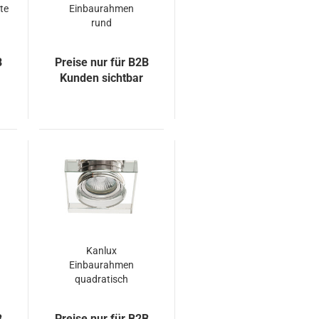
te
Einbaurahmen
rund
Einbauleuchte
cristal silber
B
Preise nur für B2B
Kunden sichtbar
Kanlux
Einbaurahmen
quadratisch
Einbauleuchte
cristal silber
B
Preise nur für B2B