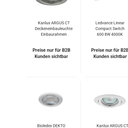
Kanlux ARGUS CT
Ledvance Linear
Deckeneinbauleuchte
Compact Switch
Einbaurahmen
600 8W 4000K
Ø8.2cm chrom
LED Leuchte Mit
Schalter
Preise nur für B2B
Preise nur für B2
Kunden sichtbar
Kunden sichtbar
Bioledex DEKTO
Kanlux ARGUS C