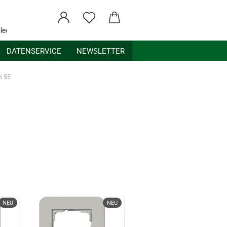
ledex.de
DATENSERVICE
NEWSLETTER
m 55
NEU
NEU