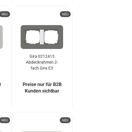
NEU
NEU
Gira 0212413
Abdeckrahmen 2-
fach Gira E3
Dklgrau/Reinweiß
B
Preise nur für B2B
Kunden sichtbar
NEU
NEU