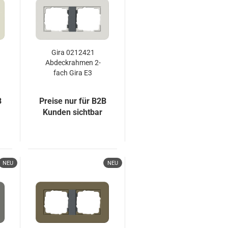
Gira 0212421
Abdeckrahmen 2-
fach Gira E3
Hellgrau/Anthrazit
B
Preise nur für B2B
Kunden sichtbar
NEU
NEU