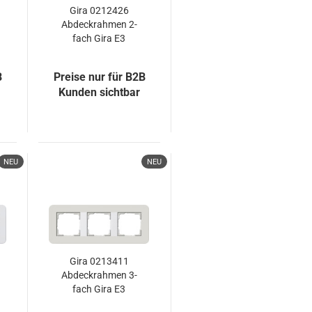
Gira 0212426
Abdeckrahmen 2-
fach Gira E3
Umbra/Anthrazit
B
Preise nur für B2B
Kunden sichtbar
NEU
NEU
Gira 0213411
Abdeckrahmen 3-
fach Gira E3
Hellgrau/Reinweiß