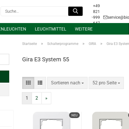
+49
Suche...
821
999
service@bio
647
ENLEUCHTEN
LEUCHTMITTEL
WEITERE
31
Projektanfrage &
Lichtplanung
»
»
»
Startseite
Schalterprogramme
GIRA
Gira E3 Syste
Gira E3 System 55
Sortieren nach
pro Seite
Sortieren nach
52 pro Seite
1
2
»
NEU