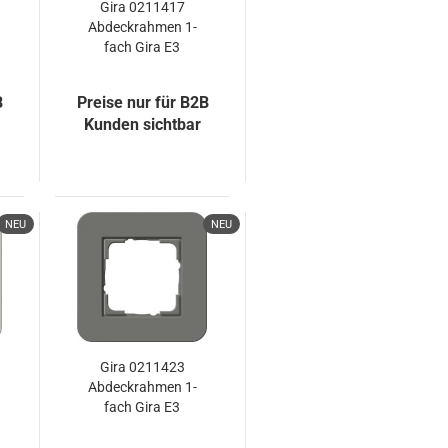
Gira 0211417
Abdeckrahmen 1-
fach Gira E3
Sand/Reinweiß
B
Preise nur für B2B
Kunden sichtbar
NEU
NEU
Gira 0211423
Abdeckrahmen 1-
fach Gira E3
Dklgrau/Anthrazit