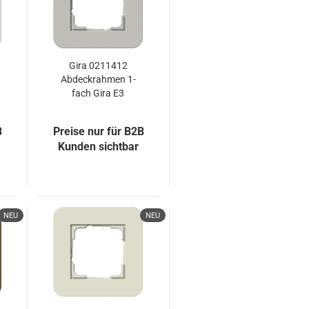
Gira 0211412
Abdeckrahmen 1-
fach Gira E3
Grau/Reinweiß
B
Preise nur für B2B
Kunden sichtbar
NEU
NEU