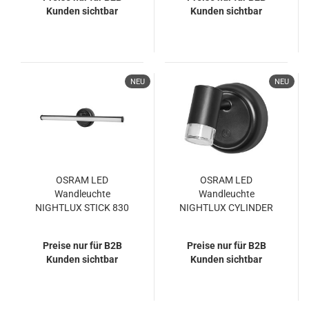
4099854478789
4099854478826
Kunden sichtbar
Kunden sichtbar
NEU
NEU
OSRAM LED
OSRAM LED
Wandleuchte
Wandleuchte
NIGHTLUX STICK 830
NIGHTLUX CYLINDER
DIM USB Black
830 DIM USB Black
Dimmbar Warm weiß
Dimmbar Warm weiß
Preise nur für B2B
Preise nur für B2B
4099854478888
4099854478918
Kunden sichtbar
Kunden sichtbar