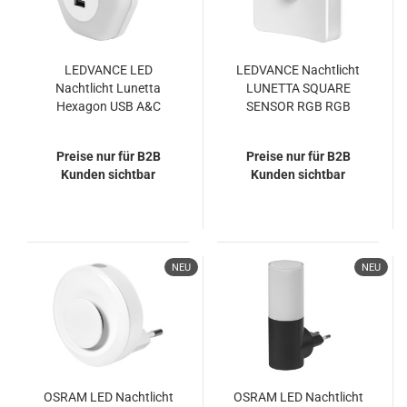
LEDVANCE LED
LEDVANCE Nachtlicht
Nachtlicht Lunetta
LUNETTA SQUARE
Hexagon USB A&C
SENSOR RGB RGB
3000K White
0.3W RGB Farbwechsel
Warmweiss
/ Multicolor
Preise nur für B2B
Preise nur für B2B
4099854090264
4058075759282
Kunden sichtbar
Kunden sichtbar
NEU
NEU
OSRAM LED Nachtlicht
OSRAM LED Nachtlicht