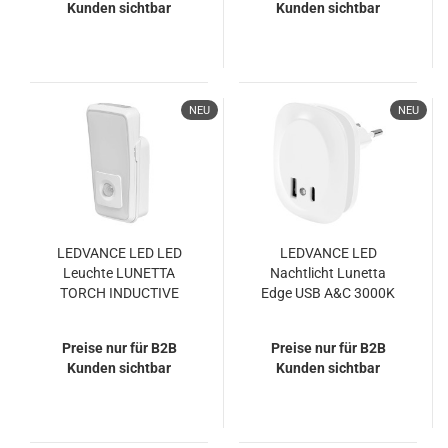
Kunden sichtbar
Kunden sichtbar
Dunkelheit automatisch
ein, 050677
NEU
NEU
LEDVANCE LED LED
LEDVANCE LED
Leuchte LUNETTA
Nachtlicht Lunetta
TORCH INDUCTIVE
Edge USB A&C 3000K
SENSOR 2W Warm
White Warmweiss
weiß,Neutralweiss
4099854088513
Preise nur für B2B
Preise nur für B2B
4058075759404
Kunden sichtbar
Kunden sichtbar