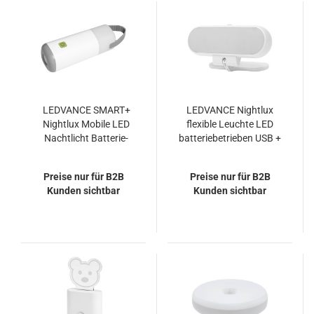
LEDVANCE SMART+
LEDVANCE Nightlux
Nightlux Mobile LED
flexible Leuchte LED
Nachtlicht Batterie-
batteriebetrieben USB +
Powerbank 21cm 0,5W
Akku 1,90W
warmweiss/neutralweiss
neutralweiss
Preise nur für B2B
Preise nur für B2B
grau
Bewegungsmelder
Kunden sichtbar
Kunden sichtbar
Dämmerungssensor