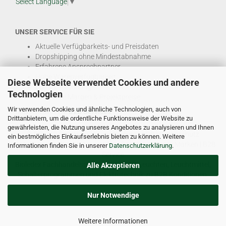
Select Language
▼
UNSER SERVICE FÜR SIE
Aktuelle Verfügbarkeits- und Preisdaten
Dropshipping ohne Mindestabnahme
Erfahrene Ansprechpartner
Hohe Warenverfügbarkeit
Diese Webseite verwendet Cookies und andere
EDI & E-Rechnung
Technologien
Attraktive Margen & Projektpreise
Wir verwenden Cookies und ähnliche Technologien, auch von
Und viele weitere
B2B Services
Drittanbietern, um die ordentliche Funktionsweise der Website zu
gewährleisten, die Nutzung unseres Angebotes zu analysieren und Ihnen
© DEL-KO GmbH 2026 |
Impressum
|
AGB
|
Datenschutz
ein bestmögliches Einkaufserlebnis bieten zu können. Weitere
Kontakt
|
Vertriebspartner werden
|
Sitemap
|
Unsere Marken
|
B2B
Informationen finden Sie in unserer
Datenschutzerklärung
.
Service
Bioledex Fachhandelsplattform für LED Leuchten, Leuchtmittel,
Alle Akzeptieren
Schalterprogrammen und Elektrotechnik zu B2B Konditionen.
Nur Notwendige
Weitere Informationen