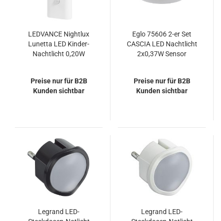
LEDVANCE Nightlux
Eglo 75606 2-er Set
Lunetta LED Kinder-
CASCIA LED Nachtlicht
Nachtlicht 0,20W
2x0,37W Sensor
warmweiss
Ø85mm Weiss
Bewegungsmelder
Warmweiss IP40
Preise nur für B2B
Preise nur für B2B
Dämmerungssensor
Kunden sichtbar
Kunden sichtbar
Legrand LED-
Legrand LED-