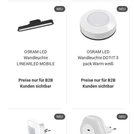
NEU
NEU
OSRAM LED
OSRAM LED
Wandleuchte
Wandleuchte DOT-IT 3
LINEARLED MOBILE
pack Warm weiß
MAGNET USB CCT
4099854479274
Dimmbar Warm
Preise nur für B2B
Preise nur für B2B
weiß,Kaltes Tageslicht
Kunden sichtbar
Kunden sichtbar
4099854479298
NEU
NEU