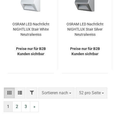
OSRAM LED Nachtlicht
OSRAM LED Nachtlicht
NIGHTLUX Stair White
NIGHTLUX Stair Silver
Neutralweiss
Neutralweiss
4099854530951
4099854530937
Preise nur für B2B
Preise nur für B2B
Kunden sichtbar
Kunden sichtbar
FILTER
Sortieren nach
pro Seite
Sortieren nach
52 pro Seite
1
2
3
»