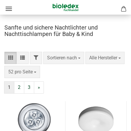
Sanfte und sichere Nachtlichter und
Nachttischlampen für Baby & Kind
FILTER
Sortieren nach
pro Seite
Sortieren nach
Alle Hersteller
pro Seite
52 pro Seite
1
2
3
»