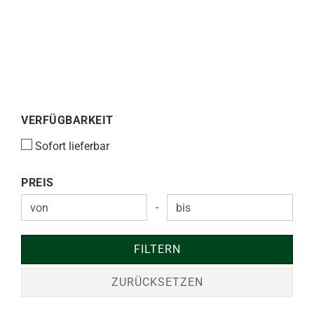
VERFÜGBARKEIT
VERFÜGBARKEIT
Sofort lieferbar
PREIS
PREIS
-
Preis bis
FILTERN
ZURÜCKSETZEN