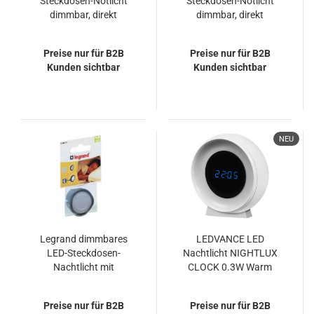
Steckdosen-Notlicht
Steckdosen-Notlicht
dimmbar, direkt
dimmbar, direkt
anschlussfertig,
anschlussfertig,
leuchtet bei
leuchtet bei
Preise nur für B2B
Preise nur für B2B
Stromausfall 1,5
Stromausfall 1,5
Kunden sichtbar
Kunden sichtbar
Stunden oder als
Stunden oder als
Taschenlampe, 050679
Taschenlampe, 050678
NEU
Legrand dimmbares
LEDVANCE LED
LED-Steckdosen-
Nachtlicht NIGHTLUX
Nachtlicht mit
CLOCK 0.3W Warm
integriertem
weiß,Neutralweiss
Dämmerungssensor,
4058075757721
Preise nur für B2B
Preise nur für B2B
schaltet Lampe bei