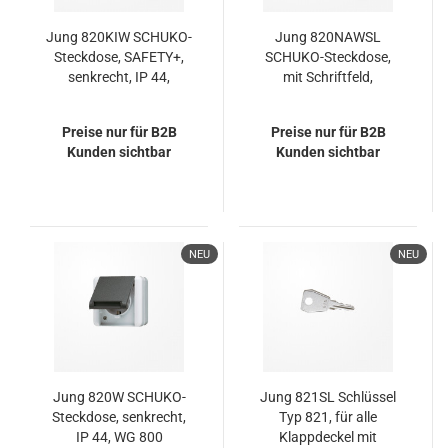
Jung 820KIW SCHUKO-
Jung 820NAWSL
Steckdose, SAFETY+,
SCHUKO-Steckdose,
senkrecht, IP 44,
mit Schriftfeld,
WG 800
Klappdeckel, mit
Sicherheitsschloss, IP
Preise nur für B2B
Preise nur für B2B
44, WG 800
Kunden sichtbar
Kunden sichtbar
NEU
NEU
Jung 820W SCHUKO-
Jung 821SL Schlüssel
Steckdose, senkrecht,
Typ 821, für alle
IP 44, WG 800
Klappdeckel mit