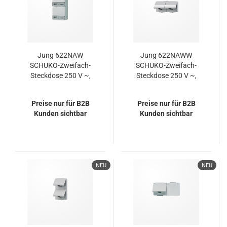
Jung 622NAW
Jung 622NAWW
SCHUKO-Zweifach-
SCHUKO-Zweifach-
Steckdose 250 V ~,
Steckdose 250 V ~,
Schraubklemmen, mit
Schraubklemmen, mit
Schriftfeld, senkrecht,
Schriftfeld, waagerecht,
Preise nur für B2B
Preise nur für B2B
IP 44, WG 600
IP 44, WG 600
Kunden sichtbar
Kunden sichtbar
NEU
NEU