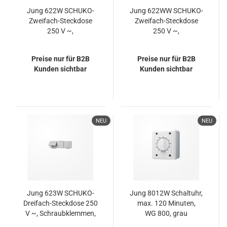
Jung 622W SCHUKO-
Jung 622WW SCHUKO-
Zweifach-Steckdose
Zweifach-Steckdose
250 V ~,
250 V ~,
Schraubklemmen,
Schraubklemmen,
senkrecht, IP 44,
waagerecht, IP 44,
Preise nur für B2B
Preise nur für B2B
WG 600
WG 600
Kunden sichtbar
Kunden sichtbar
NEU
NEU
Jung 623W SCHUKO-
Jung 8012W Schaltuhr,
Dreifach-Steckdose 250
max. 120 Minuten,
V ~, Schraubklemmen,
WG 800, grau
waagerecht, IP 44,