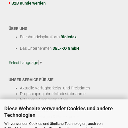
B2B Kunde werden
ÜBER UNS
Fachhandelsplattform
Bioledex
Das Unternehmen
DEL-KO GmbH
Select Language
▼
UNSER SERVICE FÜR SIE
Aktuelle Verfügbarkeits- und Preisdaten
Dropshipping ohne Mindestabnahme
Erfahrene Ansprechpartner
Hohe Warenverfügbarkeit
Diese Webseite verwendet Cookies und andere
EDI & E-Rechnung
Technologien
Attraktive Margen & Projektpreise
Wir verwenden Cookies und ähnliche Technologien, auch von
Und viele weitere
B2B Services