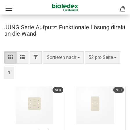
JUNG Serie Aufputz: Funktionale Lösung direkt
an die Wand
FILTER
Sortieren nach
pro Seite
Sortieren nach
52 pro Seite
1
NEU
NEU