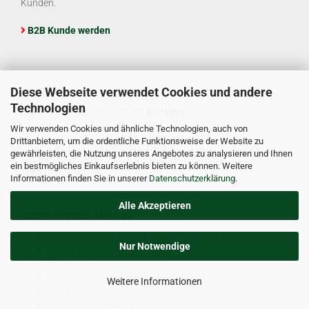
Kunden.
B2B Kunde werden
Diese Webseite verwendet Cookies und andere
ÜBER UNS
Technologien
Fachhandelsplattform
Bioledex
Wir verwenden Cookies und ähnliche Technologien, auch von
Das Unternehmen
DEL-KO GmbH
Drittanbietern, um die ordentliche Funktionsweise der Website zu
gewährleisten, die Nutzung unseres Angebotes zu analysieren und Ihnen
ein bestmögliches Einkaufserlebnis bieten zu können. Weitere
Select Language
▼
Informationen finden Sie in unserer
Datenschutzerklärung
.
Alle Akzeptieren
UNSER SERVICE FÜR SIE
Aktuelle Verfügbarkeits- und Preisdaten
Nur Notwendige
Dropshipping ohne Mindestabnahme
Erfahrene Ansprechpartner
Hohe Warenverfügbarkeit
Weitere Informationen
EDI & E-Rechnung
Attraktive Margen & Projektpreise