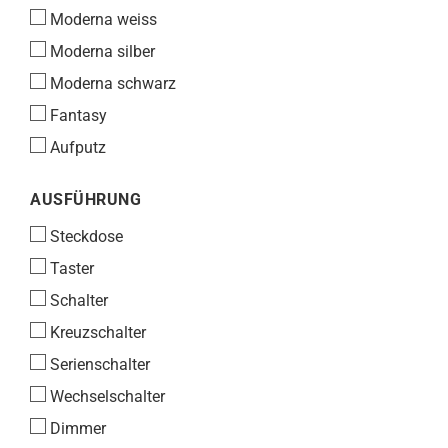
Moderna weiss
Moderna silber
Moderna schwarz
Fantasy
Aufputz
AUSFÜHRUNG
AUSFÜHRUNG
Steckdose
Taster
Schalter
Kreuzschalter
Serienschalter
Wechselschalter
Dimmer