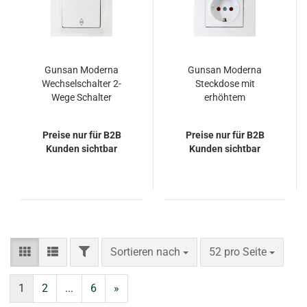
Gunsan Moderna
Gunsan Moderna
Wechselschalter 2-
Steckdose mit
Wege Schalter
erhöhtem
Unterputz Weiss
Berührungsschutz
Weiss
Preise nur für B2B
Preise nur für B2B
Kunden sichtbar
Kunden sichtbar
FILTER
Sortieren nach
pro Seite
Sortieren nach
52 pro Seite
1
2
...
6
»