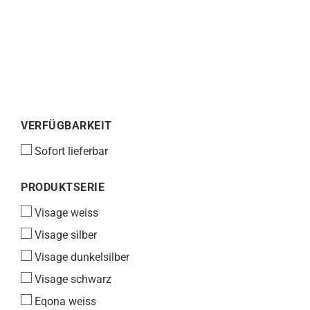
VERFÜGBARKEIT
VERFÜGBARKEIT
Sofort lieferbar
PRODUKTSERIE
PRODUKTSERIE
Visage weiss
Visage silber
Visage dunkelsilber
Visage schwarz
Eqona weiss