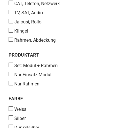
CAT, Telefon, Netzwerk
TV, SAT, Audio
Jalousi, Rollo
Klingel
Rahmen, Abdeckung
PRODUKTART
PRODUKTART
Set: Modul + Rahmen
Nur Einsatz-Modul
Nur Rahmen
FARBE
FARBE
Weiss
Silber
Dunkelsilber