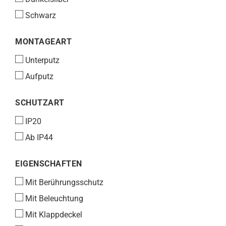
Schwarz
MONTAGEART
MONTAGEART
Unterputz
Aufputz
SCHUTZART
SCHUTZART
IP20
Ab IP44
EIGENSCHAFTEN
EIGENSCHAFTEN
Mit Berührungsschutz
Mit Beleuchtung
Mit Klappdeckel