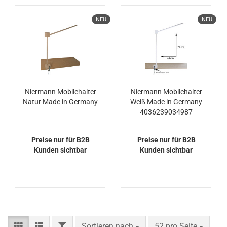
NEU
NEU
Niermann Mobilehalter
Niermann Mobilehalter
Natur Made in Germany
Weiß Made in Germany
4036239034987
Preise nur für B2B
Preise nur für B2B
Kunden sichtbar
Kunden sichtbar
FILTER
Sortieren nach
pro Seite
Sortieren nach
52 pro Seite