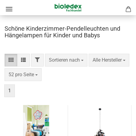
Schöne Kinderzimmer-Pendelleuchten und
Hängelampen für Kinder und Babys
FILTER
Sortieren nach
pro Seite
Sortieren nach
Alle Hersteller
pro Seite
52 pro Seite
1