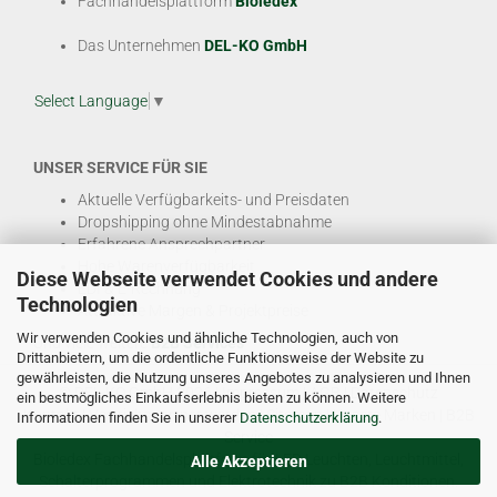
Fachhandelsplattform
Bioledex
Das Unternehmen
DEL-KO GmbH
Select Language
▼
UNSER SERVICE FÜR SIE
Aktuelle Verfügbarkeits- und Preisdaten
Dropshipping ohne Mindestabnahme
Erfahrene Ansprechpartner
Hohe Warenverfügbarkeit
Diese Webseite verwendet Cookies und andere
EDI & E-Rechnung
Technologien
Attraktive Margen & Projektpreise
Wir verwenden Cookies und ähnliche Technologien, auch von
Und viele weitere
B2B Services
Drittanbietern, um die ordentliche Funktionsweise der Website zu
gewährleisten, die Nutzung unseres Angebotes zu analysieren und Ihnen
© DEL-KO GmbH 2026 |
Impressum
|
AGB
|
Datenschutz
ein bestmögliches Einkaufserlebnis bieten zu können. Weitere
Kontakt
|
Vertriebspartner werden
|
Sitemap
|
Unsere Marken
|
B2B
Informationen finden Sie in unserer
Datenschutzerklärung
.
Service
Bioledex Fachhandelsplattform für LED Leuchten, Leuchtmittel,
Alle Akzeptieren
Schalterprogrammen und Elektrotechnik zu B2B Konditionen.