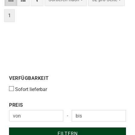
1
VERFÜGBARKEIT
VERFÜGBARKEIT
Sofort lieferbar
PREIS
PREIS
-
Preis bis
FILTERN