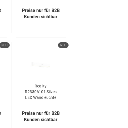
Wandleuchte 18W
Schwarz Matt
B
Preise nur für B2B
IP54 CCT
Kunden sichtbar
einstellbare
Lichtfarbe
NEU
NEU
Reality
R23306101 Silves
LED Wandleuchte
6W Weiß IP44
neutralweiss
B
Preise nur für B2B
Kunden sichtbar