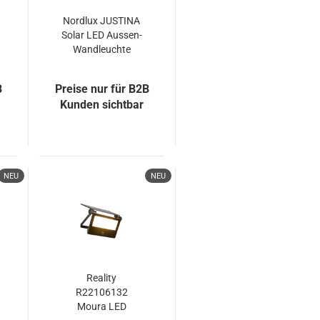
Nordlux JUSTINA
Solar LED Aussen-
Wandleuchte
Warmweiss 5W
Schwarz IP44
B
Preise nur für B2B
2418071003
Kunden sichtbar
NEU
NEU
Reality
R22106132
Moura LED