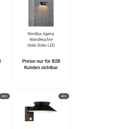
a
Nordlux Agena
Wandleuchte
n
Solar Solar LED
5W IP44
warmweiss
B
Preise nur für B2B
r
Kunden sichtbar
r
NEU
NEU