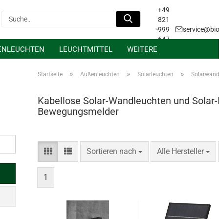
+49
Suche...
821
999
service@bio
647
ENLEUCHTEN
LEUCHTMITTEL
WEITERE
31
Projektanfrage &
Lichtplanung
»
»
»
Startseite
Außenleuchten
Solarleuchten
Solarwand
Kabellose Solar-Wandleuchten und Solar
Bewegungsmelder
Sortieren nach
pro Seite
Sortieren nach
Alle Hersteller
1