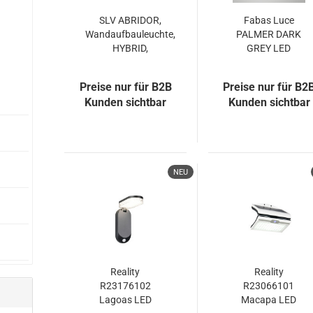
SLV ABRIDOR,
Fabas Luce
Wandaufbauleuchte,
PALMER DARK
HYBRID,
GREY LED
2200/2700K, max.
Wandleuchte /
6.8W, matt anthrazit
Solar 2,7W
Preise nur für B2B
Preise nur für B2
1008542
dimmbar
Kunden sichtbar
Kunden sichtbar
warmweiß Dunkel
Grau 6539-21-299
NEU
Reality
Reality
R23176102
R23066101
Lagoas LED
Macapa LED