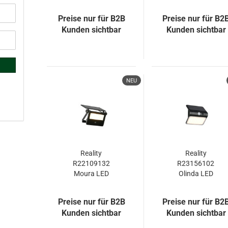
Wandleuchte 3W
Wandleuchte 5W
Schwarz IP44
Weiß IP44
Preise nur für B2B
Preise nur für B2
warmweiss
neutralweiss
Kunden sichtbar
Kunden sichtbar
NEU
Reality
Reality
R22109132
R23156102
Moura LED
Olinda LED
Wandleuchte 10W
Wandleuchte
Schwarz Matt
2,5W Schwarz
Preise nur für B2B
Preise nur für B2
IP54 CCT
IP44 neutralweiss
Kunden sichtbar
Kunden sichtbar
einstellbare
Lichtfarbe