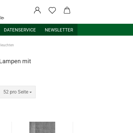
ledex.de
DATENSERVICE
NEWSLETTER
leuchten
-Lampen mit
pro Seite
52 pro Seite