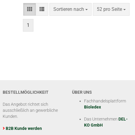
Sortieren nach
pro Seite
Sortieren nach
52 pro Seite
1
BESTELLMÖGLICHKEIT
ÜBER UNS
Fachhandelsplattform
Das Angebot richtet sich
Bioledex
ausschließlich an gewerbliche
Kunden.
Das Unternehmen
DEL-
KO GmbH
B2B Kunde werden