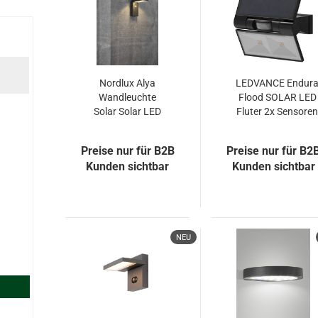
Nordlux Alya
LEDVANCE Endur
Wandleuchte
Flood SOLAR LED
Solar Solar LED
Fluter 2x Sensore
5W IP44 Schwarz
2,9W warmweiss
warmweiss
dimmbar
Preise nur für B2B
Preise nur für B2
Bewegungsmelde
Kunden sichtbar
Kunden sichtbar
Dämmerungssenso
IP44 dunkelgrau
NEU