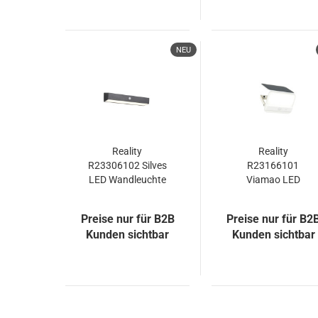
NEU
Reality
Reality
R23306102 Silves
R23166101
LED Wandleuchte
Viamao LED
6W Schwarz IP44
Wandleuchte 4W
neutralweiss
Weiß IP44
Preise nur für B2B
Preise nur für B2
neutralweiss
Kunden sichtbar
Kunden sichtbar