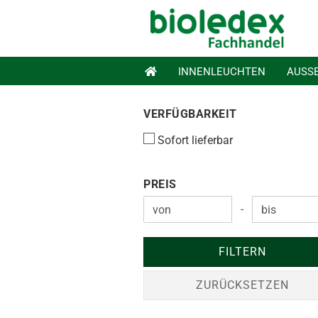
INNENLEUCHTEN
AUSS
VERFÜGBARKEIT
VERFÜGBARKEIT
Sofort lieferbar
PREIS
PREIS
-
Preis bis
FILTERN
ZURÜCKSETZEN