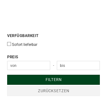
VERFÜGBARKEIT
VERFÜGBARKEIT
Sofort lieferbar
PREIS
PREIS
-
Preis bis
FILTERN
ZURÜCKSETZEN