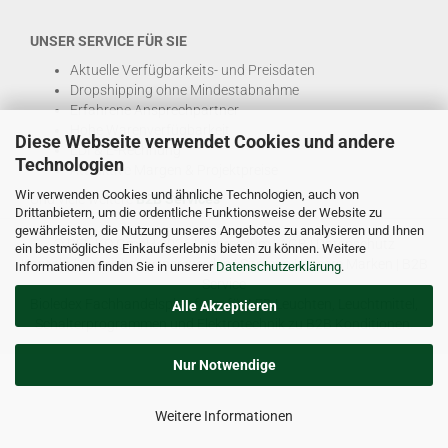
UNSER SERVICE FÜR SIE
Aktuelle Verfügbarkeits- und Preisdaten
Dropshipping ohne Mindestabnahme
Erfahrene Ansprechpartner
Hohe Warenverfügbarkeit
Diese Webseite verwendet Cookies und andere
EDI & E-Rechnung
Technologien
Attraktive Margen & Projektpreise
Wir verwenden Cookies und ähnliche Technologien, auch von
Und viele weitere
B2B Services
Drittanbietern, um die ordentliche Funktionsweise der Website zu
gewährleisten, die Nutzung unseres Angebotes zu analysieren und Ihnen
© DEL-KO GmbH 2026 |
Impressum
|
AGB
|
Datenschutz
ein bestmögliches Einkaufserlebnis bieten zu können. Weitere
Kontakt
|
Vertriebspartner werden
|
Sitemap
|
Unsere Marken
|
B2B
Informationen finden Sie in unserer
Datenschutzerklärung
.
Service
Bioledex Fachhandelsplattform für LED Leuchten, Leuchtmittel,
Alle Akzeptieren
Schalterprogrammen und Elektrotechnik zu B2B Konditionen.
Nur Notwendige
Weitere Informationen