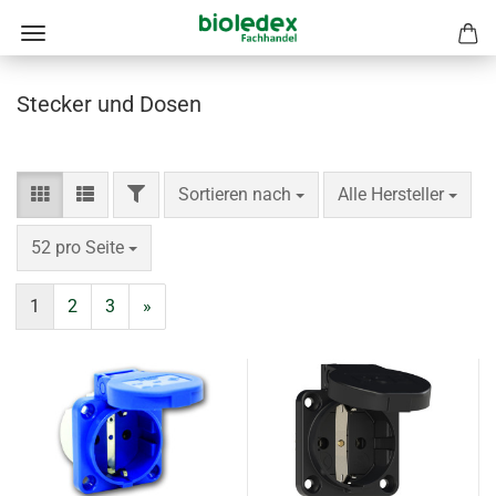
Stecker und Dosen
FILTER
Sortieren nach
pro Seite
Sortieren nach
Alle Hersteller
pro Seite
52 pro Seite
1
2
3
»