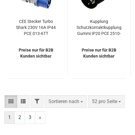
CEE Stecker Turbo
Kupplung
Shark 230V 16A IP44
Schutzkontaktkupplung
PCE 013-6TT
Gummi IP20 PCE 2510-
sr
Preise nur für B2B
Preise nur für B2B
Kunden sichtbar
Kunden sichtbar
FILTER
Sortieren nach
pro Seite
Sortieren nach
52 pro Seite
1
2
3
»