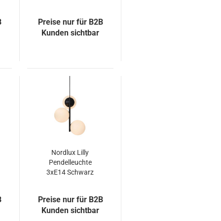
3xE27 taupe-gold
31607
B
Preise nur für B2B
Kunden sichtbar
Nordlux Lilly
Pendelleuchte
3xE14 Schwarz
48603003
B
Preise nur für B2B
Kunden sichtbar