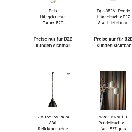
Eglo
Eglo 85261 Rondo
Hängeleuchte
Hängeleuchte E27
Tarbes E27
Stahl nickel-matt
Ø17.5cm schwarz
weiss
und Kupfer
Preise nur für B2B
Preise nur für B2
Kunden sichtbar
Kunden sichtbar
SLV 165359 PARA
Nordlux Notti 10
380
Pendelleuchte 1-
Reflektorleuchte
fach E27 grau