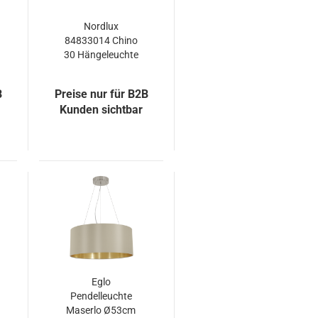
Nordlux
84833014 Chino
30 Hängeleuchte
E27 Holz Braun
B
Preise nur für B2B
Kunden sichtbar
Eglo
Pendelleuchte
Maserlo Ø53cm