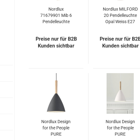
Nordlux
Nordlux MILFORD
71679901 Mib 6
20 Pendelleuchte
Pendelleuchte
Opal Weiss E27
GU10 Metall
Weiss
Preise nur für B2B
Preise nur für B2
Kunden sichtbar
Kunden sichtbar
Nordlux Design
Nordlux Design
for the People
for the People
PURE
PURE