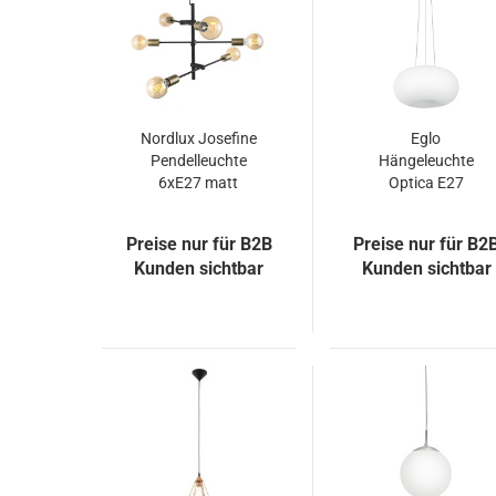
Nordlux Josefine
Eglo
Pendelleuchte
Hängeleuchte
6xE27 matt
Optica E27
schwarz
Ø44.5cm Stahl
48933003
und Glas
Preise nur für B2B
Preise nur für B2
Kunden sichtbar
Kunden sichtbar