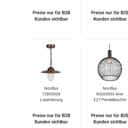
schwarz E27 max.
Hängelampe
160W
2213073010
Preise nur für B2B
Preise nur für B2
Kunden sichtbar
Kunden sichtbar
Nordlux
Nordlux
72805009
84263003 Aver
Luxembourg
E27 Pendelleuchte
Hängeleuchte E27
Metall Schwarz
Glas Rost
Preise nur für B2B
Preise nur für B2
Kunden sichtbar
Kunden sichtbar