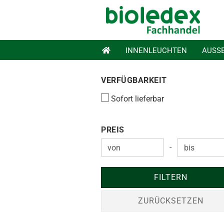
INNENLEUCHTEN
AUSS
VERFÜGBARKEIT
VERFÜGBARKEIT
Sofort lieferbar
PREIS
PREIS
-
Preis bis
FILTERN
ZURÜCKSETZEN