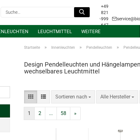
+49
Suche...
821
999
service@bio
647
ENLEUCHTEN
LEUCHTMITTEL
WEITERE
31
Projektanfrage &
Lichtplanung
»
»
»
Startseite
Innenleuchten
Pendelleuchten
Pendelle
Design Pendelleuchten und Hängelampen
wechselbares Leuchtmittel
Sortieren nach
pro Seite
Sortieren nach
Alle Hersteller
1
2
...
58
»