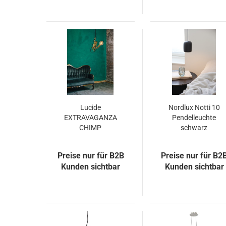
Lucide
Nordlux Notti 10
EXTRAVAGANZA
Pendelleuchte
CHIMP
schwarz
Pendelleuchte E27
Hängeleuchte E27
Schwarz, Gold
2213073003
Preise nur für B2B
Preise nur für B2
10402/01/30
Kunden sichtbar
Kunden sichtbar