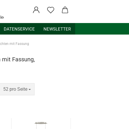
ledex.de
DATENSERVICE
NEWSLETTER
uchten mit Fassung
 mit Fassung,
pro Seite
52 pro Seite