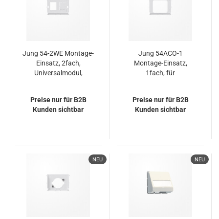
Jung 54-2WE Montage-
Jung 54ACO-1
Einsatz, 2fach,
Montage-Einsatz,
Universalmodul,
1fach, für
RJ 45 System
1 AMP ACO Plus
Installations-Kit für
Preise nur für B2B
Preise nur für B2B
Bodentankeinbau
Kunden sichtbar
Kunden sichtbar
NEU
NEU