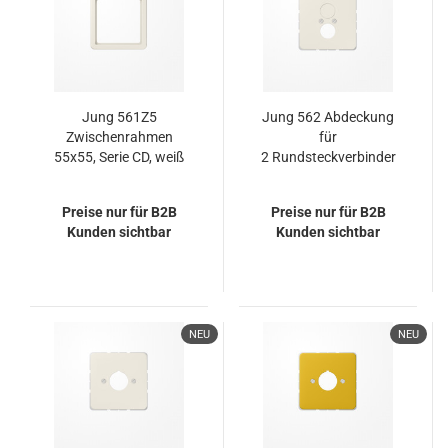
Jung 561Z5
Jung 562 Abdeckung
Zwischenrahmen
für
55x55, Serie CD, weiß
2 Rundsteckverbinder
bis 18,5mm Ø 2fach,
Duroplast, Serie CD,
Preise nur für B2B
Preise nur für B2B
weiß
Kunden sichtbar
Kunden sichtbar
NEU
NEU