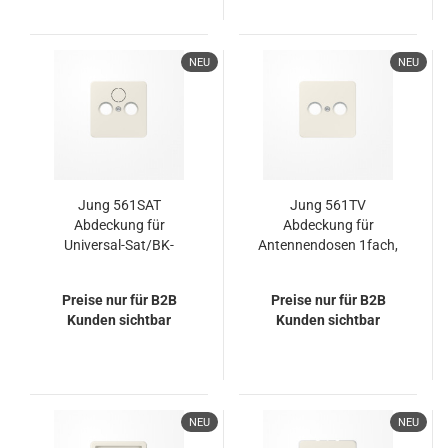
NEU
NEU
Jung 561SAT
Jung 561TV
Abdeckung für
Abdeckung für
Universal-Sat/BK-
Antennendosen 1fach,
Dosen 1fach,
Thermoplast, Serie CD,
Thermoplast, Serie CD,
weiß
Preise nur für B2B
Preise nur für B2B
weiß
Kunden sichtbar
Kunden sichtbar
NEU
NEU