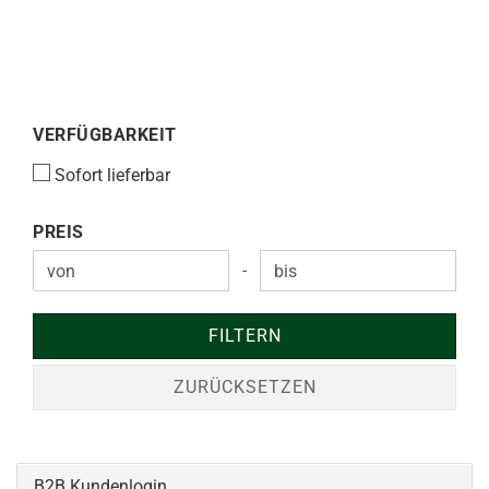
VERFÜGBARKEIT
VERFÜGBARKEIT
Sofort lieferbar
PREIS
PREIS
-
Preis bis
FILTERN
ZURÜCKSETZEN
B2B Kundenlogin