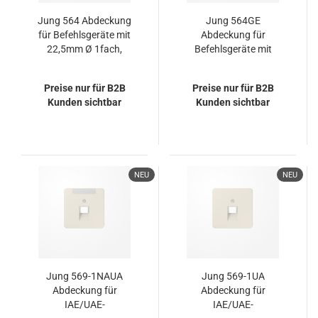
Jung 564 Abdeckung
Jung 564GE
für Befehlsgeräte mit
Abdeckung für
22,5mm Ø 1fach,
Befehlsgeräte mit
Duroplast, Serie CD,
22,5mm Ø 1fach,
weiß
Duroplast, Serie CD,
Preise nur für B2B
Preise nur für B2B
gelb
Kunden sichtbar
Kunden sichtbar
NEU
NEU
Jung 569-1NAUA
Jung 569-1UA
Abdeckung für
Abdeckung für
IAE/UAE-
IAE/UAE-