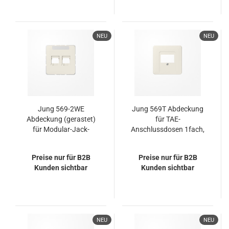
NEU
NEU
Jung 569-2WE
Jung 569T Abdeckung
Abdeckung (gerastet)
für TAE-
für Modular-Jack-
Anschlussdosen 1fach,
Steckbuchsen, 2fach,
Thermoplast, Serie CD,
UMA-CAT6A, RADIALL,
weiß
Preise nur für B2B
Preise nur für B2B
Panduit, Assmann, mit
Kunden sichtbar
Kunden sichtbar
Schriftfeld, Serie CD,
weiß
NEU
NEU