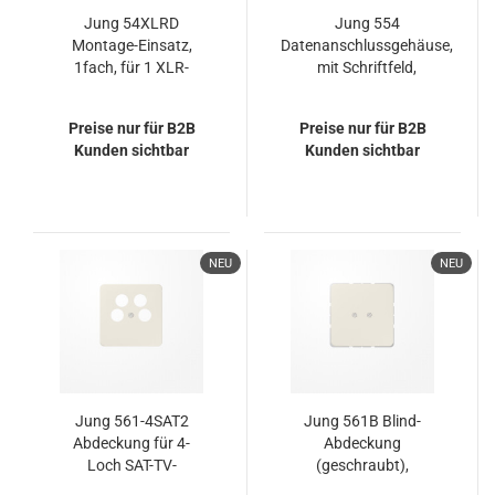
Jung 54XLRD
Jung 554
Montage-Einsatz,
Datenanschlussgehäuse,
1fach, für 1 XLR-
mit Schriftfeld,
Steckverbinder
Thermoplast, Serie CD,
weiß
Preise nur für B2B
Preise nur für B2B
Kunden sichtbar
Kunden sichtbar
NEU
NEU
Jung 561-4SAT2
Jung 561B Blind-
Abdeckung für 4-
Abdeckung
Loch SAT-TV-
(geschraubt),
Steckdose (Axing)
Duroplast, Serie CD,