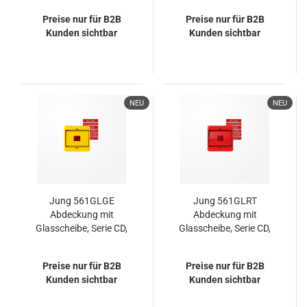
4fach, Thermoplast,
weiß
Preise nur für B2B
Preise nur für B2B
Serie CD, weiß
Kunden sichtbar
Kunden sichtbar
NEU
NEU
Jung 561GLGE
Jung 561GLRT
Abdeckung mit
Abdeckung mit
Glasscheibe, Serie CD,
Glasscheibe, Serie CD,
gelb
rot
Preise nur für B2B
Preise nur für B2B
Kunden sichtbar
Kunden sichtbar