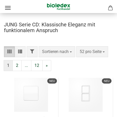
JUNG Serie CD: Klassische Eleganz mit
funktionalem Anspruch
FILTER
Sortieren nach
pro Seite
Sortieren nach
52 pro Seite
1
2
...
12
»
NEU
NEU