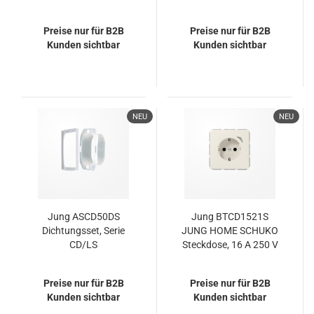
B2, rot, grün, Serie CD,
weiß
weiß
Preise nur für B2B
Preise nur für B2B
Kunden sichtbar
Kunden sichtbar
NEU
NEU
Jung ASCD50DS
Jung BTCD1521S
Dichtungsset, Serie
JUNG HOME SCHUKO
CD/LS
Steckdose, 16 A 250 V
~, mit
Funktionsanzeige,
Preise nur für B2B
Preise nur für B2B
SAFETY+, Serie CD, weiß
Kunden sichtbar
Kunden sichtbar