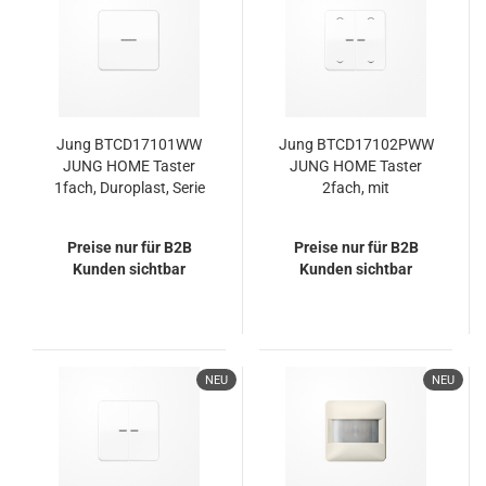
Jung BTCD17101WW
Jung BTCD17102PWW
JUNG HOME Taster
JUNG HOME Taster
1fach, Duroplast, Serie
2fach, mit
CD, alpinweiß
Pfeilsymbolen,
Duroplast, Serie CD,
Preise nur für B2B
Preise nur für B2B
alpinweiß
Kunden sichtbar
Kunden sichtbar
NEU
NEU