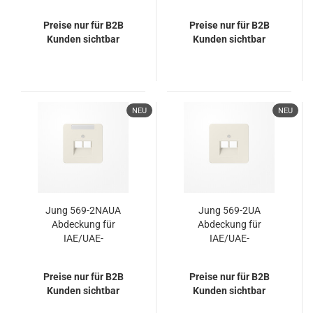
Anschlussdosen, 1x8-
Anschlussdosen 1x8-
polig, mit Schriftfeld,
polig, Thermoplast,
Preise nur für B2B
Preise nur für B2B
Serie CD, weiß
Serie CD, weiß
Kunden sichtbar
Kunden sichtbar
NEU
NEU
Jung 569-2NAUA
Jung 569-2UA
Abdeckung für
Abdeckung für
IAE/UAE-
IAE/UAE-
Anschlussdosen, 2x8-
Anschlussdosen 2x8-
polig, mit Schriftfeld,
polig, Thermoplast,
Preise nur für B2B
Preise nur für B2B
Serie CD, weiß
Serie CD, weiß
Kunden sichtbar
Kunden sichtbar