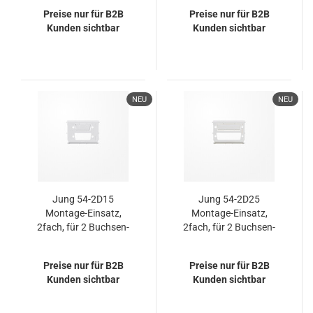
E-DATmodul, RJ 45
2 XLR-Steckverbinder,
Preise nur für B2B
Preise nur für B2B
System, geschirmt,
JUNG Art.-Nrn.: CXLR-S
Kunden sichtbar
Kunden sichtbar
METZ CONNECT
und CXLR-D
(BTR) Nr. 130910-
i, Cat. 6
NEU
NEU
Jung 54-2D15
Jung 54-2D25
Montage-Einsatz,
Montage-Einsatz,
2fach, für 2 Buchsen-
2fach, für 2 Buchsen-
Stecker, D-Subminiatur,
Stecker, D-Subminiatur,
15-polig
25-polig
Preise nur für B2B
Preise nur für B2B
Kunden sichtbar
Kunden sichtbar