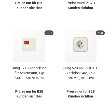
Preise nur für B2B
Preise nur für B2B
Kunden sichtbar
Kunden sichtbar
NEU
NEU
Jung 071B Abdeckung
Jung 520-45 SCHUKO-
für Ackermann, Typ
Steckdose 45°, 16 A
73071, 73075 A, rot,
250 V ~, mit nicht
Serie CD, weiß
geerdetem Tragring,
Duroplast, Serie CD,
Preise nur für B2B
Preise nur für B2B
weiß
Kunden sichtbar
Kunden sichtbar