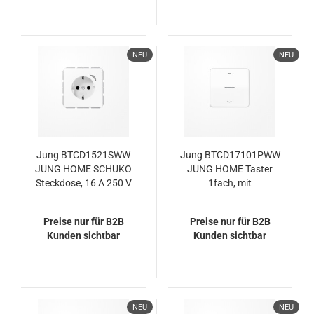
NEU
NEU
Jung BTCD1521SWW
Jung BTCD17101PWW
JUNG HOME SCHUKO
JUNG HOME Taster
Steckdose, 16 A 250 V
1fach, mit
~, mit
Pfeilsymbolen,
Funktionsanzeige,
Duroplast, Serie CD,
Preise nur für B2B
Preise nur für B2B
SAFETY+, Serie CD,
alpinweiß
Kunden sichtbar
Kunden sichtbar
alpinweiß
NEU
NEU