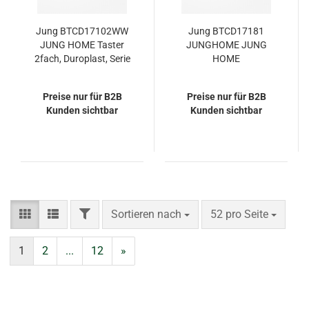
Jung BTCD17102WW
Jung BTCD17181
JUNG HOME Taster
JUNGHOME JUNG
2fach, Duroplast, Serie
HOME
CD, alpinweiß
Bewegungsmelder
1,1 m, Serie CD, weiß
Preise nur für B2B
Preise nur für B2B
Kunden sichtbar
Kunden sichtbar
FILTER
Sortieren nach
pro Seite
Sortieren nach
52 pro Seite
1
2
...
12
»