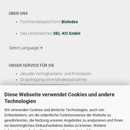
ÜBER UNS
Fachhandelsplattform
Bioledex
Das Unternehmen
DEL-KO GmbH
Select Language
▼
UNSER SERVICE FÜR SIE
Aktuelle Verfügbarkeits- und Preisdaten
Dropshipping ohne Mindestabnahme
Erfahrene Ansprechpartner
Hohe Warenverfügbarkeit
Diese Webseite verwendet Cookies und andere
EDI & E-Rechnung
Technologien
Attraktive Margen & Projektpreise
Wir verwenden Cookies und ähnliche Technologien, auch von
Und viele weitere
B2B Services
Drittanbietern, um die ordentliche Funktionsweise der Website zu
gewährleisten, die Nutzung unseres Angebotes zu analysieren und Ihnen
© DEL-KO GmbH 2026 |
Impressum
|
AGB
|
Datenschutz
ein bestmögliches Einkaufserlebnis bieten zu können. Weitere