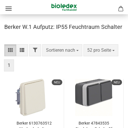
Berker W.1 Aufputz: IP55 Feuchtraum Schalter
FILTER
Sortieren nach
pro Seite
Sortieren nach
52 pro Seite
1
NEU
NEU
Berker 6130763512
Berker 47843535