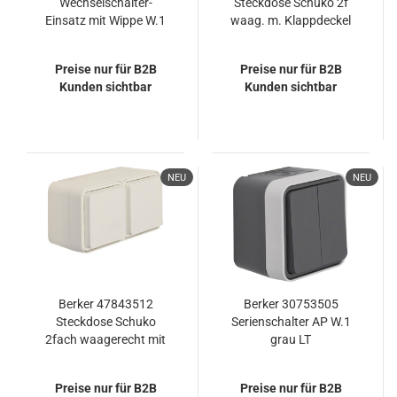
Wechselschalter-
Steckdose Schuko 2f
Einsatz mit Wippe W.1
waag. m. Klappdeckel
polarweiß LT
mit erh.
Berührungsschutz.
Preise nur für B2B
Preise nur für B2B
W.1. grau
Kunden sichtbar
Kunden sichtbar
NEU
NEU
Berker 47843512
Berker 30753505
Steckdose Schuko
Serienschalter AP W.1
2fach waagerecht mit
grau LT
Klappdeckel 2 Schieber
W.1. polarweiß
Preise nur für B2B
Preise nur für B2B