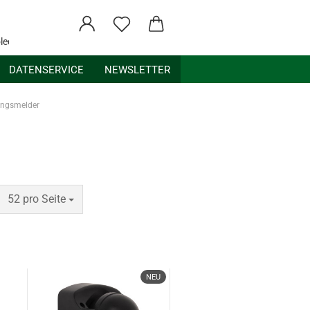
ledex.de
DATENSERVICE
NEWSLETTER
ngsmelder
pro Seite
52 pro Seite
NEU