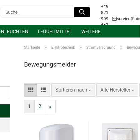
+49
Suche...
821
999
service@bio
647
ENLEUCHTEN
LEUCHTMITTEL
WEITERE
31
Projektanfrage &
Lichtplanung
»
»
»
Startseite
Elektrotechnik
Stromversorgung
Bewegu
Bewegungsmelder
Sortieren nach
pro Seite
Sortieren nach
Alle Hersteller
1
2
»