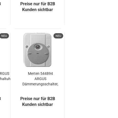
B
Preise nur für B2B
polarweiß
Kunden sichtbar
NEU
NEU
ARGUS
Merten 544894
altuhr,
ARGUS
Dämmerungsschalter,
mit
Schaltverzögerung,
B
Preise nur für B2B
lichtgrau
Kunden sichtbar