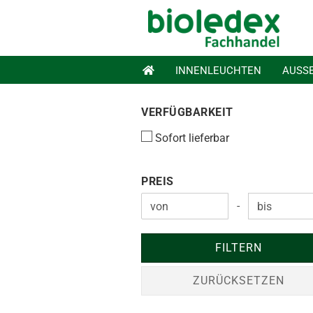
INNENLEUCHTEN
AUSS
VERFÜGBARKEIT
VERFÜGBARKEIT
Sofort lieferbar
PREIS
PREIS
-
Preis bis
FILTERN
ZURÜCKSETZEN