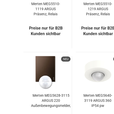
Merten MEG5510-
Merten MEG5510-
1119 ARGUS
1219 ARGUS
Präsenz, Relais
Präsenz, Relais
1fach, polarweiß
2fach, polarweiß
Preise nur für B2B
Preise nur für B2
Kunden sichtbar
Kunden sichtbar
NEU
Merten MEG5628-3115
Merten MEG5640-
ARGUS 220
3119 ARGUS 360
Außenbewegungsmelder,
IP54 pw
dunkelbrasil