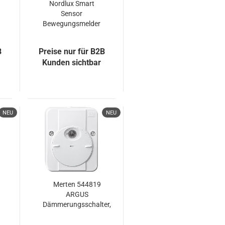
Nordlux Smart
Sensor
Bewegungsmelder
IP54 Bluetooth
Batteriebetrieb
B
Preise nur für B2B
schwarz
Kunden sichtbar
49091003
NEU
NEU
Merten 544819
ARGUS
Dämmerungsschalter,
mit
Schaltverzögerung,