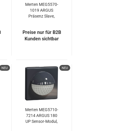
Merten MEG5570-
1019 ARGUS
Präsenz Slave,
polarweiß
B
Preise nur für B2B
Kunden sichtbar
NEU
NEU
Merten MEG5710-
7214 ARGUS 180
UP Sensor-Modul,
anthrazit,