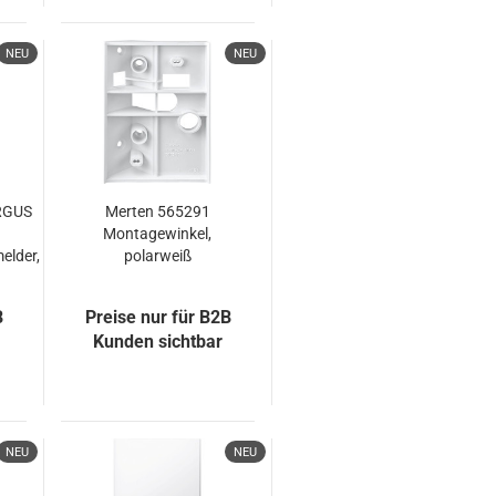
NEU
NEU
RGUS
Merten 565291
Montagewinkel,
lder,
polarweiß
B
Preise nur für B2B
Kunden sichtbar
NEU
NEU