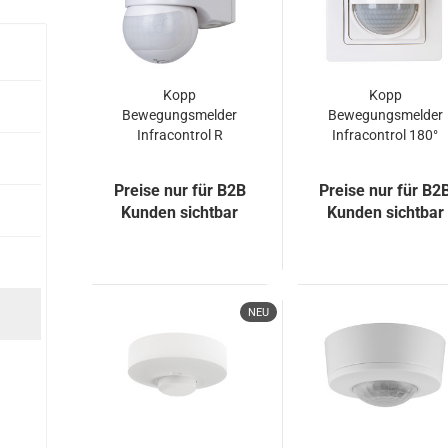
Kopp
Kopp
Bewegungsmelder
Bewegungsmelder
Infracontrol R
Infracontrol 180°
110° weiss
arktis-weiss
823702011
840602057
Preise nur für B2B
Preise nur für B2
Kunden sichtbar
Kunden sichtbar
NEU