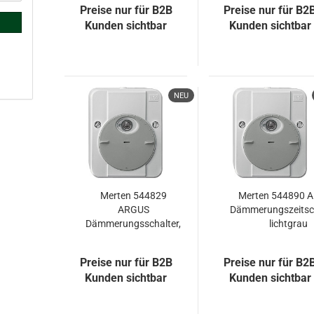
Preise nur für B2B
Preise nur für B2
weiss 49091001
Kunden sichtbar
Kunden sichtbar
NEU
Merten 544829
Merten 544890 
ARGUS
Dämmerungszeitsch
Dämmerungsschalter,
lichtgrau
ohne
Schaltverzögerung,
Preise nur für B2B
Preise nur für B2
lichtgrau
Kunden sichtbar
Kunden sichtbar