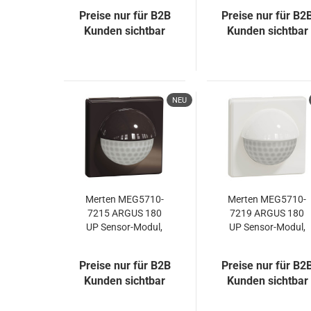
Preise nur für B2B
Preise nur für B2
Kunden sichtbar
Kunden sichtbar
NEU
Merten MEG5710-
Merten MEG5710-
7215 ARGUS 180
7219 ARGUS 180
UP Sensor-Modul,
UP Sensor-Modul,
dunkelbrasil,
polarweiß
Aquadesign
glänzend,
Preise nur für B2B
Preise nur für B2
Aquadesign
Kunden sichtbar
Kunden sichtbar