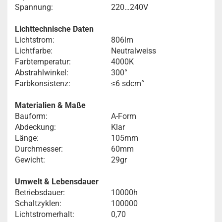
Spannung:
220…240V
Lichttechnische Daten
Lichtstrom:
806lm
Lichtfarbe:
Neutralweiss
Farbtemperatur:
4000K
Abstrahlwinkel:
300°
Farbkonsistenz:
≤6 sdcm°
Materialien & Maße
Bauform:
A-Form
Abdeckung:
Klar
Länge:
105mm
Durchmesser:
60mm
Gewicht:
29gr
Umwelt & Lebensdauer
Betriebsdauer:
10000h
Schaltzyklen:
100000
Lichtstromerhalt:
0,70