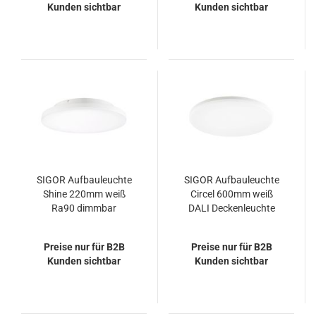
Kunden sichtbar
Kunden sichtbar
800/900/1350lm
1000/1800/2300lm
SIGOR Aufbauleuchte
SIGOR Aufbauleuchte
Shine 220mm weiß
Circel 600mm weiß
Ra90 dimmbar
DALI Deckenleuchte
Deckenleuchte
38/55W 4000K IP20
8/10/15W 3000/4000K
110° 5000/6600lm
Preise nur für B2B
Preise nur für B2B
IP20 110°
Kunden sichtbar
Kunden sichtbar
800/900/1350lm