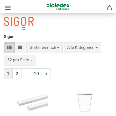
Sigor
Sortieren nach
pro Seite
Sortieren nach
Alle Kategorien
pro Seite
52 pro Seite
1
2
...
20
»