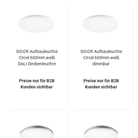
SIGOR Aufbauleuchte
SIGOR Aufbauleuchte
Circel 600mm weiß
Circel 600mm weiß
DALI Deckenleuchte
dimmbar
38/55W 3000K IP20
Deckenleuchte 38/55W
110° 5000/6600lm
4000K IP20 110°
Preise nur für B2B
Preise nur für B2B
5000/6600lm
Kunden sichtbar
Kunden sichtbar