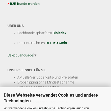
B2B Kunde werden
ÜBER UNS
Fachhandelsplattform
Bioledex
Das Unternehmen
DEL-KO GmbH
Select Language
▼
UNSER SERVICE FÜR SIE
Aktuelle Verfügbarkeits- und Preisdaten
Dropshipping ohne Mindestabnahme
Erfahrene Ansprechpartner
Hohe Warenverfügbarkeit
Diese Webseite verwendet Cookies und andere
EDI & E-Rechnung
Technologien
Attraktive Margen & Projektpreise
Wir verwenden Cookies und ähnliche Technologien, auch von
Und viele weitere
B2B Services