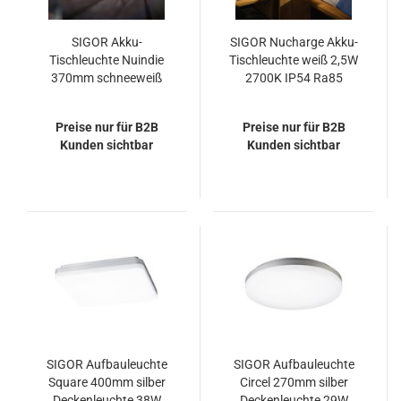
SIGOR Akku-
SIGOR Nucharge Akku-
Tischleuchte Nuindie
Tischleuchte weiß 2,5W
370mm schneeweiß
2700K IP54 Ra85
eckig 2,2W FlexMood
dimmbar
2200K/2700K IP54
Preise nur für B2B
Preise nur für B2B
Ra85 dimmbar
Kunden sichtbar
Kunden sichtbar
SIGOR Aufbauleuchte
SIGOR Aufbauleuchte
Square 400mm silber
Circel 270mm silber
Deckenleuchte 38W
Deckenleuchte 29W