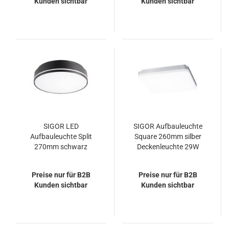
Kunden sichtbar
Kunden sichtbar
SIGOR LED
SIGOR Aufbauleuchte
Aufbauleuchte Split
Square 260mm silber
270mm schwarz
Deckenleuchte 29W
Deckenleuchte 18/24W
3000K IP20 110°
3000/4000K IP54 110°
3300lm dimmbar
Preise nur für B2B
Preise nur für B2B
2000/2500lm
Kunden sichtbar
Kunden sichtbar