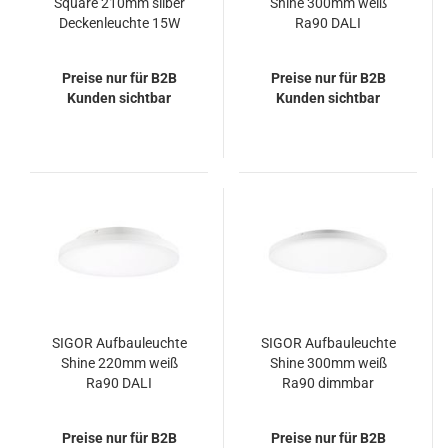
Square 210mm silber
Shine 300mm weiß
Deckenleuchte 15W
Ra90 DALI
4000K IP44 110°
Deckenleuchte
1600lm
10/18/24W
Preise nur für B2B
Preise nur für B2B
3000/4000K IP20 110°
Kunden sichtbar
Kunden sichtbar
1000/1800/2300lm
SIGOR Aufbauleuchte
SIGOR Aufbauleuchte
Shine 220mm weiß
Shine 300mm weiß
Ra90 DALI
Ra90 dimmbar
Deckenleuchte
Deckenleuchte
8/10/15W 3000/4000K
10/18/24W
Preise nur für B2B
Preise nur für B2B
IP20 110°
3000/4000K IP20 110°