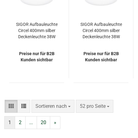
SIGOR Aufbauleuchte
SIGOR Aufbauleuchte
Circel 400mm silber
Circel 400mm silber
Deckenleuchte 38W
Deckenleuchte 38W
4000K IP20 110°
3000K IP20 110°
4200lm
4200lm
Preise nur für B2B
Preise nur für B2B
Kunden sichtbar
Kunden sichtbar
Sortieren nach
pro Seite
Sortieren nach
52 pro Seite
1
2
...
20
»