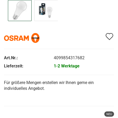
A
d
M
Art.Nr.:
4099854317682
Lieferzeit:
1-2 Werktage
Für größere Mengen erstellen wir Ihnen gerne ein
individuelles Angebot.
NEU