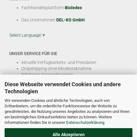
Fachhandelsplattform
Bioledex
Das Unternehmen
DEL-KO GmbH
Select Language
▼
UNSER SERVICE FÜR SIE
Aktuelle Verfügbarkeits- und Preisdaten
Dropshipping ohne Mindestabnahme
Erfahrene Ansprechpartner
Hohe Warenverfügbarkeit
Diese Webseite verwendet Cookies und andere
EDI & E-Rechnung
Technologien
Attraktive Margen & Projektpreise
Wir verwenden Cookies und ähnliche Technologien, auch von
Und viele weitere
B2B Services
Drittanbietern, um die ordentliche Funktionsweise der Website zu
gewährleisten, die Nutzung unseres Angebotes zu analysieren und Ihnen
© DEL-KO GmbH 2026 |
Impressum
|
AGB
|
Datenschutz
ein bestmögliches Einkaufserlebnis bieten zu können. Weitere
Kontakt
|
Vertriebspartner werden
|
Sitemap
|
Unsere Marken
|
B2B
Informationen finden Sie in unserer
Datenschutzerklärung
.
Service
Bioledex Fachhandelsplattform für LED Leuchten, Leuchtmittel,
Alle Akzeptieren