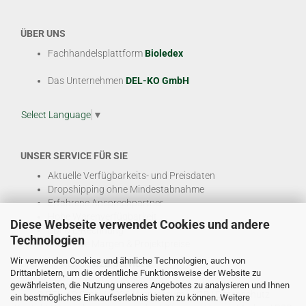
ÜBER UNS
Fachhandelsplattform
Bioledex
Das Unternehmen
DEL-KO GmbH
Select Language
▼
UNSER SERVICE FÜR SIE
Aktuelle Verfügbarkeits- und Preisdaten
Dropshipping ohne Mindestabnahme
Erfahrene Ansprechpartner
Hohe Warenverfügbarkeit
Diese Webseite verwendet Cookies und andere
EDI & E-Rechnung
Technologien
Attraktive Margen & Projektpreise
Wir verwenden Cookies und ähnliche Technologien, auch von
Und viele weitere
B2B Services
Drittanbietern, um die ordentliche Funktionsweise der Website zu
gewährleisten, die Nutzung unseres Angebotes zu analysieren und Ihnen
© DEL-KO GmbH 2026 |
Impressum
|
AGB
|
Datenschutz
ein bestmögliches Einkaufserlebnis bieten zu können. Weitere