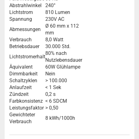
Abstrahlwinkel
240°
Lichtstrom
810 Lumen
Spannung
230V AC
Ø 60 mm x 112
Abmessungen
mm
Verbrauch
8,0 Watt
Betriebsdauer
30.000 Std.
80% nach
Lichtstromerhalt
Nutzlebensdauer
Äquivalent
60W Glühlampe
Dimmbarkeit
Nein
Schaltzyklen
> 100.000
Anlaufzeit
< 1 Sek
Zündzeit
0,2 s
Farbkonsistenz
< 6 SDCM
Leistungsfaktor
> 0,50
Gewichteter
8 kWh/1000h
Verbrauch