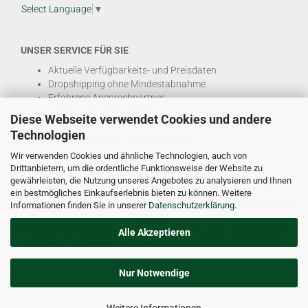
Select Language
▼
UNSER SERVICE FÜR SIE
Aktuelle Verfügbarkeits- und Preisdaten
Dropshipping ohne Mindestabnahme
Erfahrene Ansprechpartner
Hohe Warenverfügbarkeit
Diese Webseite verwendet Cookies und andere
EDI & E-Rechnung
Technologien
Attraktive Margen & Projektpreise
Wir verwenden Cookies und ähnliche Technologien, auch von
Und viele weitere
B2B Services
Drittanbietern, um die ordentliche Funktionsweise der Website zu
gewährleisten, die Nutzung unseres Angebotes zu analysieren und Ihnen
© DEL-KO GmbH 2026 |
Impressum
|
AGB
|
Datenschutz
ein bestmögliches Einkaufserlebnis bieten zu können. Weitere
Kontakt
|
Vertriebspartner werden
|
Sitemap
|
Unsere Marken
|
B2B
Informationen finden Sie in unserer
Datenschutzerklärung
.
Service
Bioledex Fachhandelsplattform für LED Leuchten, Leuchtmittel,
Alle Akzeptieren
Schalterprogrammen und Elektrotechnik zu B2B Konditionen.
Nur Notwendige