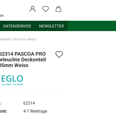
ledex.de
DATENSERVICE
NEWSLETTER
ckenteil 1 Ø105mm Weiss
Auf
 62314 PASCOA PRO
eleuchte Deckenteil
den
05mm Weiss
Merkzettel
:
62314
eit:
4-7 Werktage