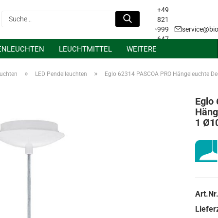
+49
Suche...
821
999
service@bio
647
ENLEUCHTEN
LEUCHTMITTEL
WEITERE
31
Projektanfrage &
Lichtplanung
»
»
euchten
LED Pendelleuchten
Eglo 62314 PASCOA PRO Hängeleuchte De
Eglo
Häng
1 Ø1
Art.Nr.
Lieferz