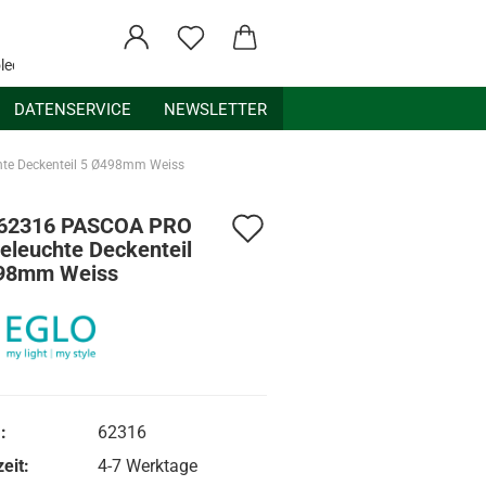
ledex.de
DATENSERVICE
NEWSLETTER
te Deckenteil 5 Ø498mm Weiss
Auf
 62316 PASCOA PRO
eleuchte Deckenteil
den
98mm Weiss
Merkzettel
:
62316
eit:
4-7 Werktage