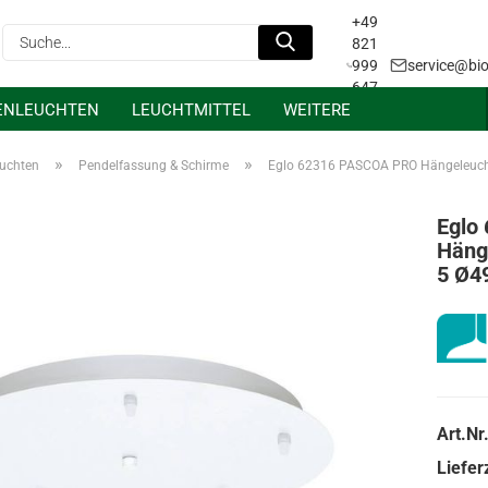
+49
Suche...
821
999
service@bio
647
ENLEUCHTEN
LEUCHTMITTEL
WEITERE
31
Projektanfrage &
Lichtplanung
»
»
euchten
Pendelfassung & Schirme
Eglo 62316 PASCOA PRO Hängeleuch
Eglo
Häng
5 Ø4
Art.Nr.
Lieferz