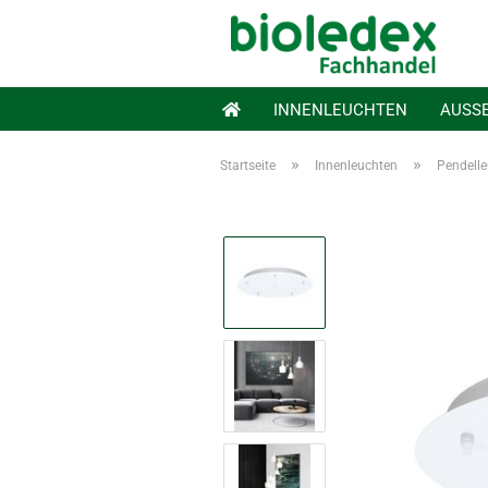
INNENLEUCHTEN
AUSS
»
»
Startseite
Innenleuchten
Pendell