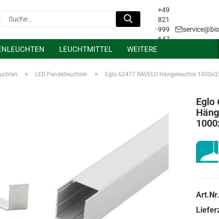
+49
Suche...
821
999
service@bio
647
ENLEUCHTEN
LEUCHTMITTEL
WEITERE
31
Projektanfrage &
Lichtplanung
»
»
euchten
LED Pendelleuchten
Eglo 62477 RAVELO Hängeleuchte 1000x
Eglo
Häng
1000
Art.Nr.
Lieferz