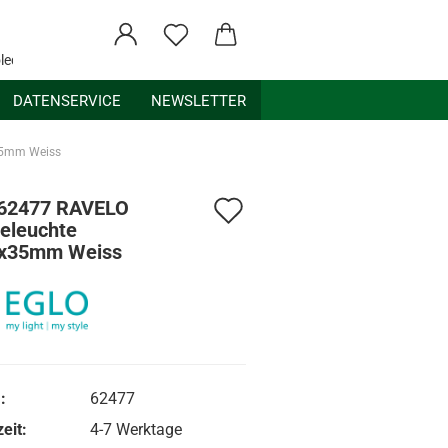
ledex.de
DATENSERVICE
NEWSLETTER
35mm Weiss
Auf
 62477 RAVELO
eleuchte
den
x35mm Weiss
Merkzettel
:
62477
eit:
4-7 Werktage