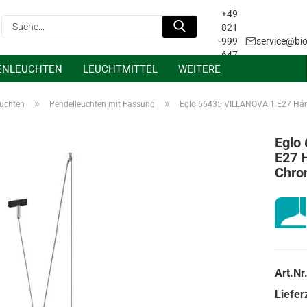
+49
Suche...
821
999
service@bio
647
ENLEUCHTEN
LEUCHTMITTEL
WEITERE
31
Projektanfrage &
Lichtplanung
»
»
euchten
Pendelleuchten mit Fassung
Eglo 66435 VILLANOVA 1 E27 Hä
Eglo
E27 
Chr
Art.Nr.
Lieferz