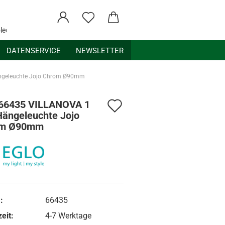
ledex.de
DATENSERVICE
NEWSLETTER
ngeleuchte Jojo Chrom Ø90mm
Auf
 66435 VILLANOVA 1
Hängeleuchte Jojo
den
om Ø90mm
Merkzettel
:
66435
eit:
4-7 Werktage