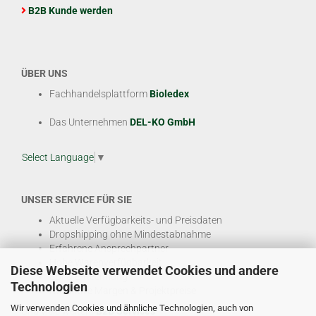
B2B Kunde werden
ÜBER UNS
Fachhandelsplattform
Bioledex
Das Unternehmen
DEL-KO GmbH
Select Language
▼
UNSER SERVICE FÜR SIE
Aktuelle Verfügbarkeits- und Preisdaten
Dropshipping ohne Mindestabnahme
Erfahrene Ansprechpartner
Hohe Warenverfügbarkeit
Diese Webseite verwendet Cookies und andere
EDI & E-Rechnung
Technologien
Attraktive Margen & Projektpreise
Wir verwenden Cookies und ähnliche Technologien, auch von
Und viele weitere
B2B Services