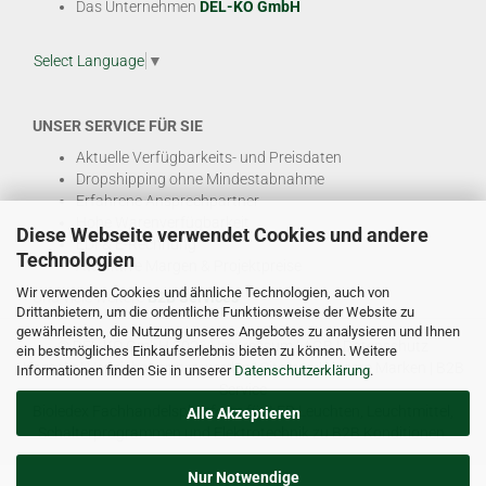
Das Unternehmen
DEL-KO GmbH
Select Language
▼
UNSER SERVICE FÜR SIE
Aktuelle Verfügbarkeits- und Preisdaten
Dropshipping ohne Mindestabnahme
Erfahrene Ansprechpartner
Hohe Warenverfügbarkeit
Diese Webseite verwendet Cookies und andere
EDI & E-Rechnung
Technologien
Attraktive Margen & Projektpreise
Wir verwenden Cookies und ähnliche Technologien, auch von
Und viele weitere
B2B Services
Drittanbietern, um die ordentliche Funktionsweise der Website zu
gewährleisten, die Nutzung unseres Angebotes zu analysieren und Ihnen
© DEL-KO GmbH 2026 |
Impressum
|
AGB
|
Datenschutz
ein bestmögliches Einkaufserlebnis bieten zu können. Weitere
Kontakt
|
Vertriebspartner werden
|
Sitemap
|
Unsere Marken
|
B2B
Informationen finden Sie in unserer
Datenschutzerklärung
.
Service
Bioledex Fachhandelsplattform für LED Leuchten, Leuchtmittel,
Alle Akzeptieren
Schalterprogrammen und Elektrotechnik zu B2B Konditionen.
Nur Notwendige