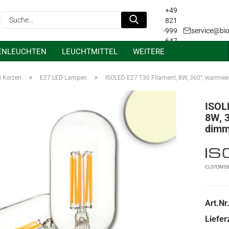
+49
Suche...
821
999
service@bio
647
ENLEUCHTEN
LEUCHTMITTEL
WEITERE
31
Projektanfrage &
Lichtplanung
»
»
d Kerzen
E27 LED Lampen
ISOLED E27 T30 Filament, 8W, 360°, warmwe
ISOL
8W, 
dimm
Art.Nr.
Lieferz