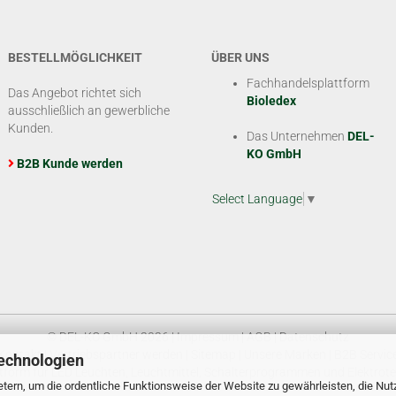
BESTELLMÖGLICHKEIT
ÜBER UNS
Fachhandelsplattform
Das Angebot richtet sich
Bioledex
ausschließlich an gewerbliche
Kunden.
Das Unternehmen
DEL-
KO GmbH
B2B Kunde werden
Select Language
▼
© DEL-KO GmbH 2026 |
Impressum
|
AGB
|
Datenschutz
Kontakt
|
Vertriebspartner werden
|
Sitemap
|
Unsere Marken
|
B2B Servic
echnologien
tform für LED Leuchten, Leuchtmittel, Schalterprogrammen und Elektrote
tern, um die ordentliche Funktionsweise der Website zu gewährleisten, die Nu