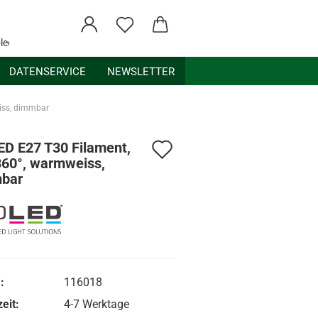
ledex.de
DATENSERVICE
NEWSLETTER
iss, dimmbar
Auf
ED E27 T30 Filament,
360°, warmweiss,
den
bar
Merkzettel
:
116018
eit:
4-7 Werktage