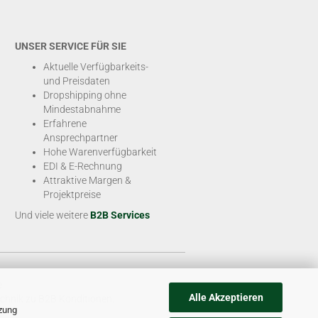
UNSER SERVICE FÜR SIE
Aktuelle Verfügbarkeits-
und Preisdaten
Dropshipping ohne
Mindestabnahme
Erfahrene
Ansprechpartner
Hohe Warenverfügbarkeit
EDI & E-Rechnung
Attraktive Margen &
Projektpreise
Und viele weitere
B2B Services
e
Alle Akzeptieren
chnik zu B2B Konditionen.
tzung