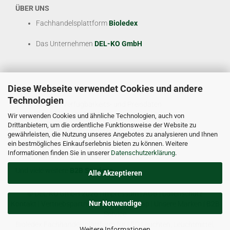
ÜBER UNS
Fachhandelsplattform
Bioledex
Das Unternehmen
DEL-KO GmbH
Diese Webseite verwendet Cookies und andere
UNSER SERVICE FÜR SIE
Technologien
Aktuelle Verfügbarkeits- und Preisdaten
Dropshipping ohne Mindestabnahme
Wir verwenden Cookies und ähnliche Technologien, auch von
Erfahrene Ansprechpartner
Drittanbietern, um die ordentliche Funktionsweise der Website zu
gewährleisten, die Nutzung unseres Angebotes zu analysieren und Ihnen
Hohe Warenverfügbarkeit
ein bestmögliches Einkaufserlebnis bieten zu können. Weitere
EDI & E-Rechnung
Informationen finden Sie in unserer
Datenschutzerklärung
.
Attraktive Margen & Projektpreise
Und viele weitere
B2B Services
Alle Akzeptieren
© DEL-KO GmbH 2026 |
Impressum
|
AGB
|
Datenschutz
Nur Notwendige
Kontakt
|
Vertriebspartner werden
|
Sitemap
|
Unsere Marken
|
B2B
Service
Bioledex Fachhandelsplattform für LED Leuchten, Leuchtmittel,
Weitere Informationen