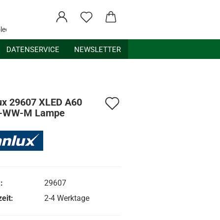
ledex.de
DATENSERVICE
NEWSLETTER
Auf
ux 29607 XLED A60
W-WW-M Lampe
den
Merkzettel
:
29607
eit:
2-4 Werktage