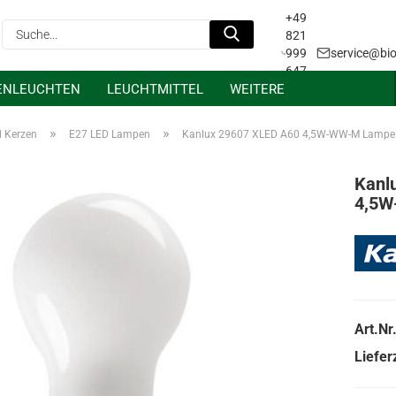
+49
Suche...
821
999
service@bio
647
ENLEUCHTEN
LEUCHTMITTEL
WEITERE
31
Projektanfrage &
Lichtplanung
»
»
d Kerzen
E27 LED Lampen
Kanlux 29607 XLED A60 4,5W-WW-M Lampe
Kanl
4,5
Art.Nr.
Lieferz