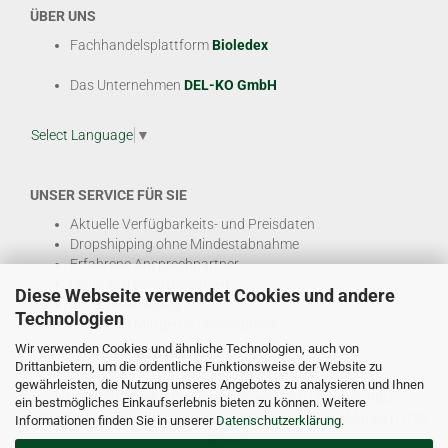
ÜBER UNS
Fachhandelsplattform
Bioledex
Das Unternehmen
DEL-KO GmbH
Select Language
▼
UNSER SERVICE FÜR SIE
Aktuelle Verfügbarkeits- und Preisdaten
Dropshipping ohne Mindestabnahme
Erfahrene Ansprechpartner
Hohe Warenverfügbarkeit
Diese Webseite verwendet Cookies und andere
EDI & E-Rechnung
Technologien
Attraktive Margen & Projektpreise
Wir verwenden Cookies und ähnliche Technologien, auch von
Und viele weitere
B2B Services
Drittanbietern, um die ordentliche Funktionsweise der Website zu
gewährleisten, die Nutzung unseres Angebotes zu analysieren und Ihnen
© DEL-KO GmbH 2026 |
Impressum
|
AGB
|
Datenschutz
ein bestmögliches Einkaufserlebnis bieten zu können. Weitere
Kontakt
|
Vertriebspartner werden
|
Sitemap
|
Unsere Marken
|
B2B
Informationen finden Sie in unserer
Datenschutzerklärung
.
Service