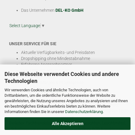
Das Unternehmen
DEL-KO GmbH
Select Language
▼
UNSER SERVICE FÜR SIE
Aktuelle Verfügbarkeits- und Preisdaten
Dropshipping ohne Mindestabnahme
Erfahrene Ansprechpartner
Hohe Warenverfügbarkeit
Diese Webseite verwendet Cookies und andere
EDI & E-Rechnung
Technologien
Attraktive Margen & Projektpreise
Wir verwenden Cookies und ähnliche Technologien, auch von
Und viele weitere
B2B Services
Drittanbietern, um die ordentliche Funktionsweise der Website zu
gewährleisten, die Nutzung unseres Angebotes zu analysieren und Ihnen
© DEL-KO GmbH 2026 |
Impressum
|
AGB
|
Datenschutz
ein bestmögliches Einkaufserlebnis bieten zu können. Weitere
Kontakt
|
Vertriebspartner werden
|
Sitemap
|
Unsere Marken
|
B2B
Informationen finden Sie in unserer
Datenschutzerklärung
.
Service
Bioledex Fachhandelsplattform für LED Leuchten, Leuchtmittel,
Alle Akzeptieren
Schalterprogrammen und Elektrotechnik zu B2B Konditionen.