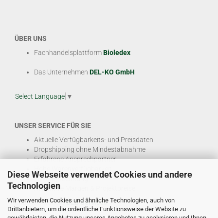
ÜBER UNS
Fachhandelsplattform
Bioledex
Das Unternehmen
DEL-KO GmbH
Select Language
▼
UNSER SERVICE FÜR SIE
Aktuelle Verfügbarkeits- und Preisdaten
Dropshipping ohne Mindestabnahme
Erfahrene Ansprechpartner
Hohe Warenverfügbarkeit
Diese Webseite verwendet Cookies und andere
EDI & E-Rechnung
Technologien
Attraktive Margen & Projektpreise
Wir verwenden Cookies und ähnliche Technologien, auch von
Und viele weitere
B2B Services
Drittanbietern, um die ordentliche Funktionsweise der Website zu
gewährleisten, die Nutzung unseres Angebotes zu analysieren und Ihnen