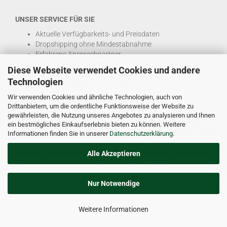
UNSER SERVICE FÜR SIE
Aktuelle Verfügbarkeits- und Preisdaten
Dropshipping ohne Mindestabnahme
Erfahrene Ansprechpartner
Hohe Warenverfügbarkeit
Diese Webseite verwendet Cookies und andere
EDI & E-Rechnung
Technologien
Attraktive Margen & Projektpreise
Wir verwenden Cookies und ähnliche Technologien, auch von
Und viele weitere
B2B Services
Drittanbietern, um die ordentliche Funktionsweise der Website zu
gewährleisten, die Nutzung unseres Angebotes zu analysieren und Ihnen
© DEL-KO GmbH 2026 |
Impressum
|
AGB
|
Datenschutz
ein bestmögliches Einkaufserlebnis bieten zu können. Weitere
Kontakt
|
Vertriebspartner werden
|
Sitemap
|
Unsere Marken
|
B2B
Informationen finden Sie in unserer
Datenschutzerklärung
.
Service
Bioledex Fachhandelsplattform für LED Leuchten, Leuchtmittel,
Alle Akzeptieren
Schalterprogrammen und Elektrotechnik zu B2B Konditionen.
Nur Notwendige
Weitere Informationen