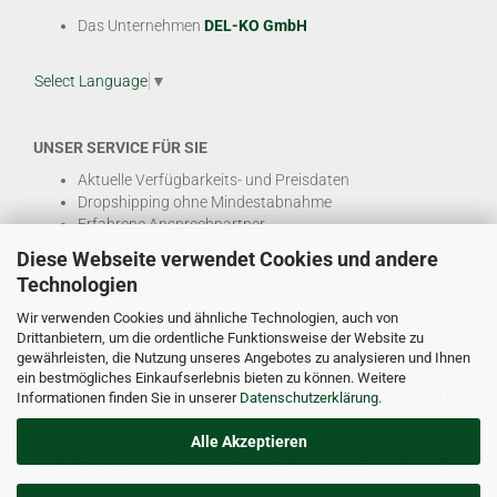
Das Unternehmen
DEL-KO GmbH
Select Language
▼
UNSER SERVICE FÜR SIE
Aktuelle Verfügbarkeits- und Preisdaten
Dropshipping ohne Mindestabnahme
Erfahrene Ansprechpartner
Hohe Warenverfügbarkeit
Diese Webseite verwendet Cookies und andere
EDI & E-Rechnung
Technologien
Attraktive Margen & Projektpreise
Wir verwenden Cookies und ähnliche Technologien, auch von
Und viele weitere
B2B Services
Drittanbietern, um die ordentliche Funktionsweise der Website zu
gewährleisten, die Nutzung unseres Angebotes zu analysieren und Ihnen
© DEL-KO GmbH 2026 |
Impressum
|
AGB
|
Datenschutz
ein bestmögliches Einkaufserlebnis bieten zu können. Weitere
Kontakt
|
Vertriebspartner werden
|
Sitemap
|
Unsere Marken
|
B2B
Informationen finden Sie in unserer
Datenschutzerklärung
.
Service
Bioledex Fachhandelsplattform für LED Leuchten, Leuchtmittel,
Alle Akzeptieren
Schalterprogrammen und Elektrotechnik zu B2B Konditionen.