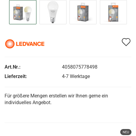
A
d
M
Art.Nr.:
4058075778498
Lieferzeit:
4-7 Werktage
Für größere Mengen erstellen wir Ihnen gerne ein
individuelles Angebot.
NEU