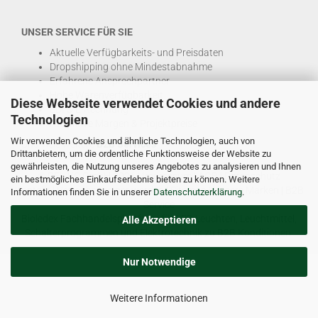
UNSER SERVICE FÜR SIE
Aktuelle Verfügbarkeits- und Preisdaten
Dropshipping ohne Mindestabnahme
Erfahrene Ansprechpartner
Hohe Warenverfügbarkeit
Diese Webseite verwendet Cookies und andere
EDI & E-Rechnung
Technologien
Attraktive Margen & Projektpreise
Wir verwenden Cookies und ähnliche Technologien, auch von
Und viele weitere
B2B Services
Drittanbietern, um die ordentliche Funktionsweise der Website zu
gewährleisten, die Nutzung unseres Angebotes zu analysieren und Ihnen
© DEL-KO GmbH 2026 |
Impressum
|
AGB
|
Datenschutz
ein bestmögliches Einkaufserlebnis bieten zu können. Weitere
Kontakt
|
Vertriebspartner werden
|
Sitemap
|
Unsere Marken
|
B2B
Informationen finden Sie in unserer
Datenschutzerklärung
.
Service
Bioledex Fachhandelsplattform für LED Leuchten, Leuchtmittel,
Alle Akzeptieren
Schalterprogrammen und Elektrotechnik zu B2B Konditionen.
Nur Notwendige
Weitere Informationen