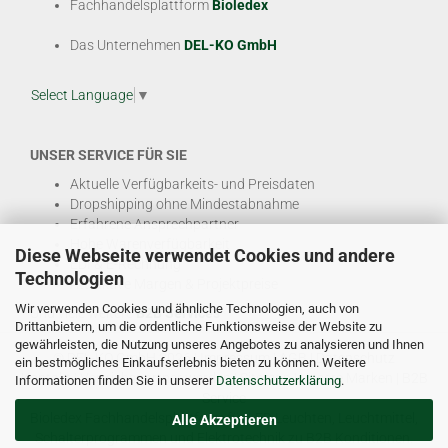
Fachhandelsplattform
Bioledex
Das Unternehmen
DEL-KO GmbH
Select Language
▼
UNSER SERVICE FÜR SIE
Aktuelle Verfügbarkeits- und Preisdaten
Dropshipping ohne Mindestabnahme
Erfahrene Ansprechpartner
Hohe Warenverfügbarkeit
Diese Webseite verwendet Cookies und andere
EDI & E-Rechnung
Technologien
Attraktive Margen & Projektpreise
Wir verwenden Cookies und ähnliche Technologien, auch von
Und viele weitere
B2B Services
Drittanbietern, um die ordentliche Funktionsweise der Website zu
gewährleisten, die Nutzung unseres Angebotes zu analysieren und Ihnen
© DEL-KO GmbH 2026 |
Impressum
|
AGB
|
Datenschutz
ein bestmögliches Einkaufserlebnis bieten zu können. Weitere
Kontakt
|
Vertriebspartner werden
|
Sitemap
|
Unsere Marken
|
B2B
Informationen finden Sie in unserer
Datenschutzerklärung
.
Service
Bioledex Fachhandelsplattform für LED Leuchten, Leuchtmittel,
Alle Akzeptieren
Schalterprogrammen und Elektrotechnik zu B2B Konditionen.