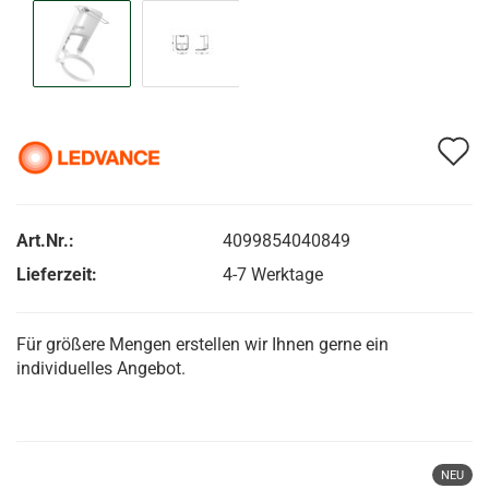
A
d
M
Art.Nr.:
4099854040849
Lieferzeit:
4-7 Werktage
Für größere Mengen erstellen wir Ihnen gerne ein
individuelles Angebot.
NEU