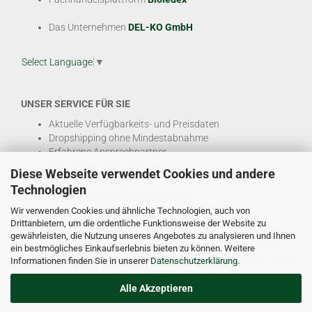
Das Unternehmen
DEL-KO GmbH
Select Language
▼
UNSER SERVICE FÜR SIE
Aktuelle Verfügbarkeits- und Preisdaten
Dropshipping ohne Mindestabnahme
Erfahrene Ansprechpartner
Hohe Warenverfügbarkeit
Diese Webseite verwendet Cookies und andere
EDI & E-Rechnung
Technologien
Attraktive Margen & Projektpreise
Wir verwenden Cookies und ähnliche Technologien, auch von
Und viele weitere
B2B Services
Drittanbietern, um die ordentliche Funktionsweise der Website zu
gewährleisten, die Nutzung unseres Angebotes zu analysieren und Ihnen
© DEL-KO GmbH 2026 |
Impressum
|
AGB
|
Datenschutz
ein bestmögliches Einkaufserlebnis bieten zu können. Weitere
Kontakt
|
Vertriebspartner werden
|
Sitemap
|
Unsere Marken
|
B2B
Informationen finden Sie in unserer
Datenschutzerklärung
.
Service
Bioledex Fachhandelsplattform für LED Leuchten, Leuchtmittel,
Alle Akzeptieren
Schalterprogrammen und Elektrotechnik zu B2B Konditionen.