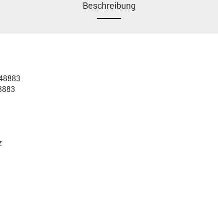
Beschreibung
048883
8883
z