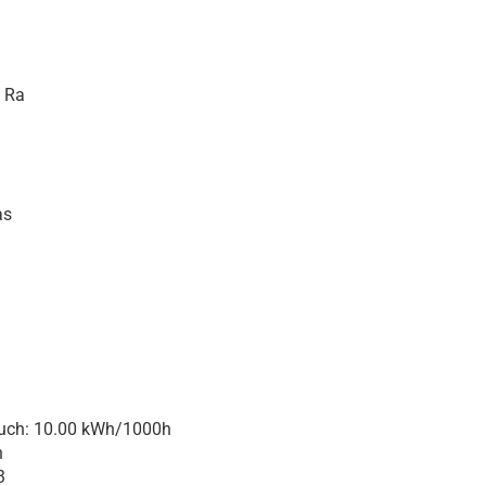
 Ra
as
auch: 10.00 kWh/1000h
h
3