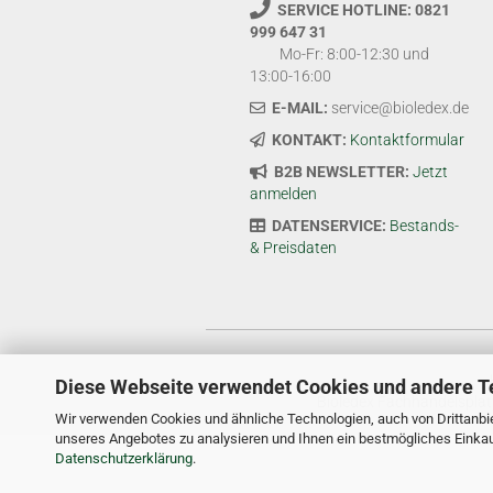
SERVICE HOTLINE: 0821
999 647 31
Mo-Fr: 8:00-12:30 und
13:00-16:00
E-MAIL:
service@bioledex.de
KONTAKT:
Kontaktformular
B2B NEWSLETTER:
Jetzt
anmelden
DATENSERVICE:
Bestands-
& Preisdaten
Diese Webseite verwendet Cookies und andere T
Bioledex Fachhandelsplat
Wir verwenden Cookies und ähnliche Technologien, auch von Drittanbie
unseres Angebotes zu analysieren und Ihnen ein bestmögliches Einkauf
Datenschutzerklärung
.