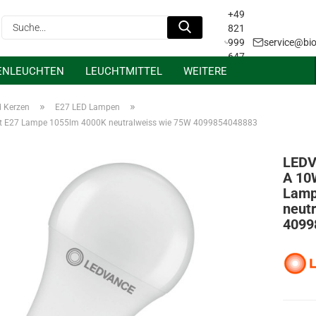
+49
Suche...
821
999
service@bio
647
ENLEUCHTEN
LEUCHTMITTEL
WEITERE
31
Projektanfrage &
Lichtplanung
»
»
d Kerzen
E27 LED Lampen
t E27 Lampe 1055lm 4000K neutralweiss wie 75W 4099854048883
LEDV
A 10
Lamp
neut
4099