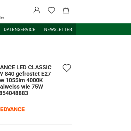
ledex.de
DATENSERVICE
NEWSLETTER
Auf
ANCE LED CLASSIC
W 840 gefrostet E27
den
e 1055lm 4000K
ralweiss wie 75W
Merkzettel
854048883