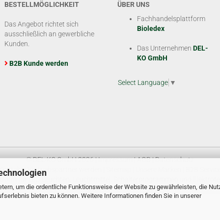
BESTELLMÖGLICHKEIT
ÜBER UNS
Fachhandelsplattform
Das Angebot richtet sich
Bioledex
ausschließlich an gewerbliche
Kunden.
Das Unternehmen
DEL-
KO GmbH
B2B Kunde werden
Select Language
▼
© DEL-KO GmbH 2026 |
Impressum
|
AGB
|
Datenschutz
Kontakt
|
Vertriebspartner werden
|
Sitemap
|
Unsere Marken
|
B2B Servic
echnologien
tform für LED Leuchten, Leuchtmittel, Schalterprogrammen und Elektrote
tern, um die ordentliche Funktionsweise der Website zu gewährleisten, die Nu
serlebnis bieten zu können. Weitere Informationen finden Sie in unserer