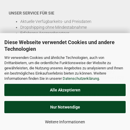
UNSER SERVICE FÜR SIE
Aktuelle Verfügbarkeits- und Preisdaten
Dropshipping ohne Mindestabnahme
Erfahrene Ansprechpartner
Hohe Warenverfügbarkeit
Diese Webseite verwendet Cookies und andere
EDI & E-Rechnung
Technologien
Attraktive Margen & Projektpreise
Wir verwenden Cookies und ähnliche Technologien, auch von
Und viele weitere
B2B Services
Drittanbietern, um die ordentliche Funktionsweise der Website zu
gewährleisten, die Nutzung unseres Angebotes zu analysieren und Ihnen
© DEL-KO GmbH 2026 |
Impressum
|
AGB
|
Datenschutz
ein bestmögliches Einkaufserlebnis bieten zu können. Weitere
Kontakt
|
Vertriebspartner werden
|
Sitemap
|
Unsere Marken
|
B2B
Informationen finden Sie in unserer
Datenschutzerklärung
.
Service
Bioledex Fachhandelsplattform für LED Leuchten, Leuchtmittel,
Alle Akzeptieren
Schalterprogrammen und Elektrotechnik zu B2B Konditionen.
Nur Notwendige
Weitere Informationen