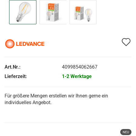
A
d
M
Art.Nr.:
4099854062667
Lieferzeit:
1-2 Werktage
Für größere Mengen erstellen wir Ihnen gerne ein
individuelles Angebot.
NEU