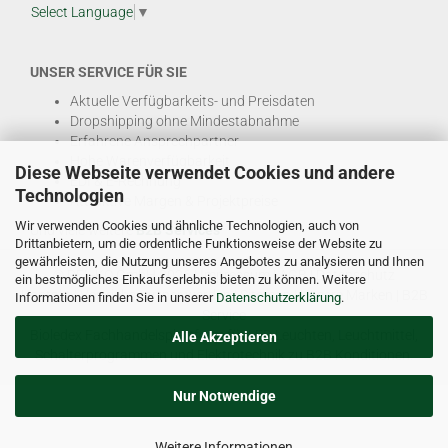
Select Language
▼
UNSER SERVICE FÜR SIE
Aktuelle Verfügbarkeits- und Preisdaten
Dropshipping ohne Mindestabnahme
Erfahrene Ansprechpartner
Hohe Warenverfügbarkeit
Diese Webseite verwendet Cookies und andere
EDI & E-Rechnung
Technologien
Attraktive Margen & Projektpreise
Wir verwenden Cookies und ähnliche Technologien, auch von
Und viele weitere
B2B Services
Drittanbietern, um die ordentliche Funktionsweise der Website zu
gewährleisten, die Nutzung unseres Angebotes zu analysieren und Ihnen
© DEL-KO GmbH 2026 |
Impressum
|
AGB
|
Datenschutz
ein bestmögliches Einkaufserlebnis bieten zu können. Weitere
Kontakt
|
Vertriebspartner werden
|
Sitemap
|
Unsere Marken
|
B2B
Informationen finden Sie in unserer
Datenschutzerklärung
.
Service
Bioledex Fachhandelsplattform für LED Leuchten, Leuchtmittel,
Alle Akzeptieren
Schalterprogrammen und Elektrotechnik zu B2B Konditionen.
Nur Notwendige
Weitere Informationen