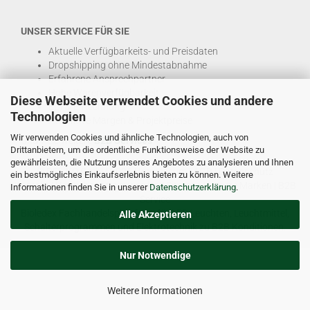
UNSER SERVICE FÜR SIE
Aktuelle Verfügbarkeits- und Preisdaten
Dropshipping ohne Mindestabnahme
Erfahrene Ansprechpartner
Hohe Warenverfügbarkeit
Diese Webseite verwendet Cookies und andere
EDI & E-Rechnung
Technologien
Attraktive Margen & Projektpreise
Wir verwenden Cookies und ähnliche Technologien, auch von
Und viele weitere
B2B Services
Drittanbietern, um die ordentliche Funktionsweise der Website zu
gewährleisten, die Nutzung unseres Angebotes zu analysieren und Ihnen
© DEL-KO GmbH 2026 |
Impressum
|
AGB
|
Datenschutz
ein bestmögliches Einkaufserlebnis bieten zu können. Weitere
Kontakt
|
Vertriebspartner werden
|
Sitemap
|
Unsere Marken
|
B2B
Informationen finden Sie in unserer
Datenschutzerklärung
.
Service
Bioledex Fachhandelsplattform für LED Leuchten, Leuchtmittel,
Alle Akzeptieren
Schalterprogrammen und Elektrotechnik zu B2B Konditionen.
Nur Notwendige
Weitere Informationen