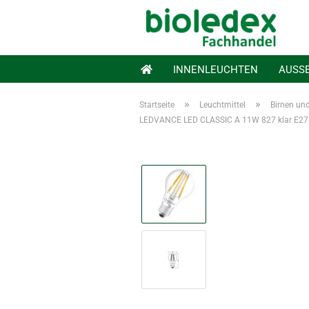
INNENLEUCHTEN
AUSS
»
»
Startseite
Leuchtmittel
Birnen un
LEDVANCE LED CLASSIC A 11W 827 klar E2