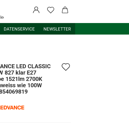
ledex.de
DATENSERVICE
NEWSLETTER
Auf
ANCE LED CLASSIC
W 827 klar E27
den
e 1521lm 2700K
weiss wie 100W
Merkzettel
854069819