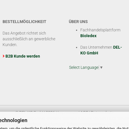
BESTELLMÖGLICHKEIT
ÜBER UNS
Fachhandelsplattform
Das Angebot richtet sich
Bioledex
ausschließlich an gewerbliche
Kunden.
Das Unternehmen
DEL-
KO GmbH
B2B Kunde werden
Select Language
▼
© DEL-KO GmbH 2026 |
Impressum
|
AGB
|
Datenschutz
Kontakt
|
Vertriebspartner werden
|
Sitemap
|
Unsere Marken
|
B2B Servic
echnologien
tform für LED Leuchten, Leuchtmittel, Schalterprogrammen und Elektrote
tern, um die ordentliche Funktionsweise der Website zu gewährleisten, die Nu