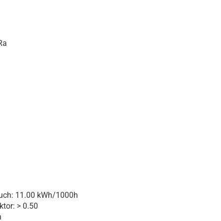
Ra
auch: 11.00 kWh/1000h
tor: > 0.50
h