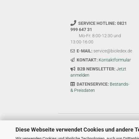
SERVICE HOTLINE: 0821
999 647 31
Mo-Fr: 8:00-12:30 und
13:00-16:00
E-MAIL:
service@bioledex.de
KONTAKT:
Kontaktformular
B2B NEWSLETTER:
Jetzt
anmelden
DATENSERVICE:
Bestands-
& Preisdaten
Diese Webseite verwendet Cookies und andere T
Bioledex Fachhandelsplat
Wir verwenden Cookies und ähnliche Technologien, auch von Drittanbie