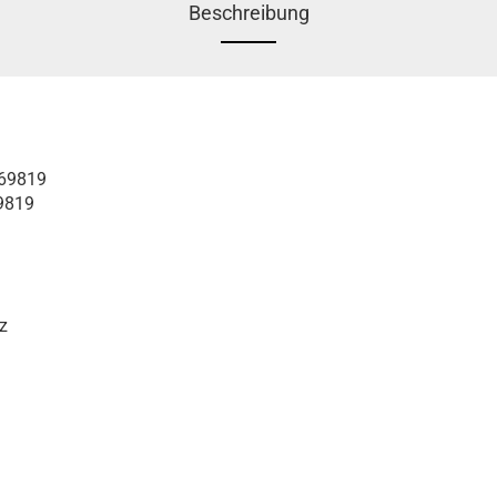
Beschreibung
069819
9819
z