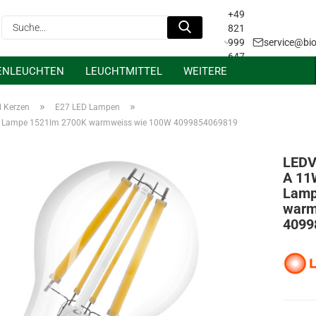
+49
Suche...
821
999
service@bio
647
ENLEUCHTEN
LEUCHTMITTEL
WEITERE
31
Projektanfrage &
Lichtplanung
»
»
d Kerzen
E27 LED Lampen
7 Lampe 1521lm 2700K warmweiss wie 100W 4099854069819
LEDV
A 11
Lamp
warm
4099