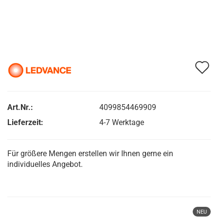
A
d
M
Art.Nr.:
4099854469909
Lieferzeit:
4-7 Werktage
Für größere Mengen erstellen wir Ihnen gerne ein
individuelles Angebot.
NEU