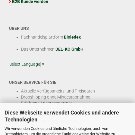
B2B Kunde werden
ÜBER UNS
Fachhandelsplattform
Bioledex
Das Unternehmen
DEL-KO GmbH
Select Language
▼
UNSER SERVICE FÜR SIE
Aktuelle Verfügbarkeits- und Preisdaten
Dropshipping ohne Mindestabnahme
Erfahrene Ansprechpartner
Hohe Warenverfügbarkeit
Diese Webseite verwendet Cookies und andere
EDI & E-Rechnung
Technologien
Attraktive Margen & Projektpreise
Wir verwenden Cookies und ähnliche Technologien, auch von
Und viele weitere
B2B Services
Drittanbietern, um die ordentliche Funktionsweise der Website zu