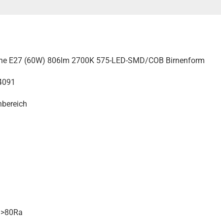
Birne E27 (60W) 806lm 2700K 575-LED-SMD/COB Birnenform
4091
nbereich
 >80Ra