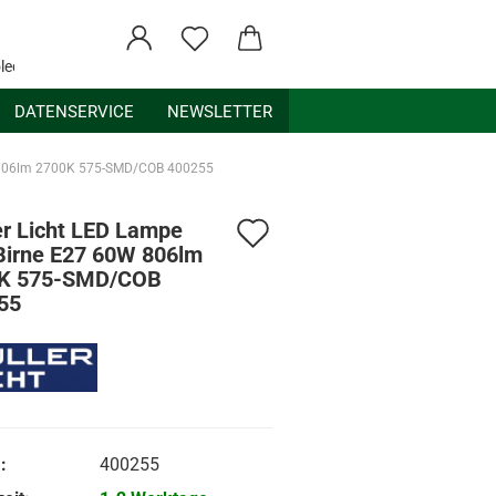
ledex.de
DATENSERVICE
NEWSLETTER
W 806lm 2700K 575-SMD/COB 400255
Auf
er Licht LED Lampe
Birne E27 60W 806lm
den
K 575-SMD/COB
55
Merkzettel
:
400255