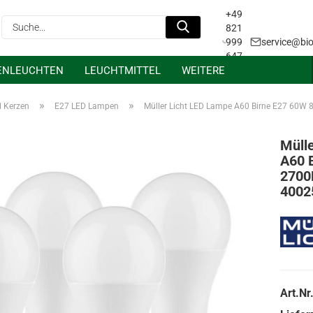
+49
Suche...
821
999
service@bio
647
ENLEUCHTEN
LEUCHTMITTEL
WEITERE
31
Projektanfrage &
Lichtplanung
»
»
d Kerzen
E27 LED Lampen
Müller Licht LED Lampe A60 Birne E27 60
Müll
A60 
2700
4002
Art.Nr.