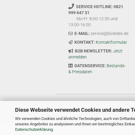
SERVICE HOTLINE: 0821
999 647 31
Mo-Fr: 8:00-12:30 und
13:00-16:00
E-MAIL:
service@bioledex.de
KONTAKT:
Kontaktformular
B2B NEWSLETTER:
Jetzt
anmelden
DATENSERVICE:
Bestands-
& Preisdaten
Diese Webseite verwendet Cookies und andere T
Bioledex Fachhandelsplat
Wir verwenden Cookies und ähnliche Technologien, auch von Drittanbie
unseres Angebotes zu analysieren und Ihnen ein bestmögliches Einkauf
Datenschutzerklärung
.