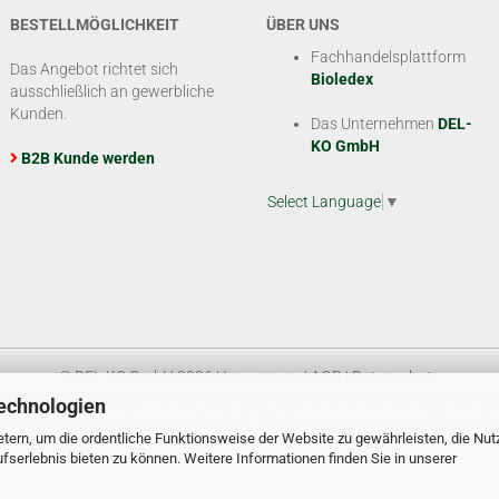
BESTELLMÖGLICHKEIT
ÜBER UNS
Fachhandelsplattform
Das Angebot richtet sich
Bioledex
ausschließlich an gewerbliche
Kunden.
Das Unternehmen
DEL-
KO GmbH
B2B Kunde werden
Select Language
▼
© DEL-KO GmbH 2026 |
Impressum
|
AGB
|
Datenschutz
Kontakt
|
Vertriebspartner werden
|
Sitemap
|
Unsere Marken
|
B2B Servic
echnologien
tform für LED Leuchten, Leuchtmittel, Schalterprogrammen und Elektrote
tern, um die ordentliche Funktionsweise der Website zu gewährleisten, die Nu
serlebnis bieten zu können. Weitere Informationen finden Sie in unserer