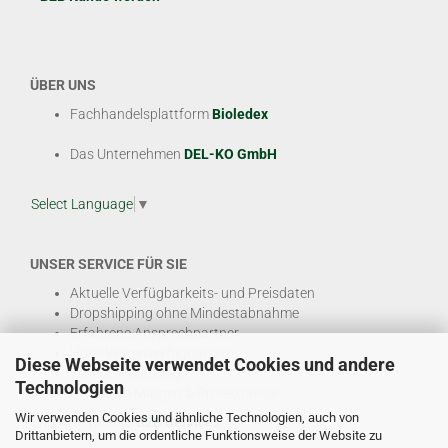
ÜBER UNS
Fachhandelsplattform
Bioledex
Das Unternehmen
DEL-KO GmbH
Select Language
▼
UNSER SERVICE FÜR SIE
Aktuelle Verfügbarkeits- und Preisdaten
Dropshipping ohne Mindestabnahme
Erfahrene Ansprechpartner
Hohe Warenverfügbarkeit
Diese Webseite verwendet Cookies und andere
EDI & E-Rechnung
Technologien
Attraktive Margen & Projektpreise
Wir verwenden Cookies und ähnliche Technologien, auch von
Und viele weitere
B2B Services
Drittanbietern, um die ordentliche Funktionsweise der Website zu